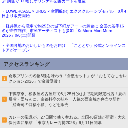
ぶ 抽選で100名にオリジナル図書カードを進呈
・LOWERCASE × URBS × 空調服(R) エクスクルーシブモデル 8月4
日より販売開始
・軽井沢から電車で約25分の城下町がアートの舞台に 全国の若手16
名が滞在制作、市民アーティストも参加「KoMoro-Mori-More
2026」8/8(土)開幕
・全国各地のおいしいものをお届け 「こととや」公式オンラインス
トアがオープン
アクセスランキング
倉敷プリンの名物3種を味わう『倉敷セット』が「おもてなしセレ
1
クション2026」で金賞受賞！
下鴨茶寮、松坂屋名古屋店で8月25日(火)まで期間限定出店！夏の
帰省・団らんに、京都料亭の味を 人気の西京焼き弁当や新作
2
「鯖寿司の口福小箱」などを販売
カレーの常識が、27日間で塗り替わる。全国48店舗が新宿・大久
3
保公園に集結 「東京カレー万博2026」9月11日開幕