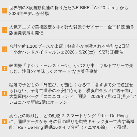
世界初の3段自動変速の折りたたみE-BIKE「Air 20 Ultra」から
4
2026年モデルが登場
人気アニメで美術設定を手がけた背景デザイナー・金平和茂 新作
5
版画発表展を開催
合計で約1,100ブースが出店！好奇心が刺激される特別な2日間
6
「小倉ハンドメイドマルシェ2026」9/26(土)・9/27(日)開催
韓国発「キシリトールストーン」がバズり中！ギルトフリーで楽
7
しむ、注目の“美味しくスマート”なお菓子事情
猛暑で子どもの「外遊び」が難しくなる中「暑すぎて外で遊ばせ
られない」子育て世帯の不安に応える 横浜市金沢区に親子向け
8
大型屋内パーク「ニコニコランド」開設 2026年7月20日(月)ビア
レヨコハマ新館2階にオープン
あなたの眠りは、どの動物？ スマートリング「Re・De Ring」
に、睡眠データから その日の眠りを動物キャラクターで表す新機
9
能「Re・De Ring 睡眠16タイプ分析（アニマル編）」が登場。