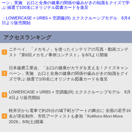
ーン」実施 お口と全身の健康の関係や歯みがきの知識をクイズで学
ぶ 抽選で100名にオリジナル図書カードを進呈
・LOWERCASE × URBS × 空調服(R) エクスクルーシブモデル 8月4
日より販売開始
アクセスランキング
ニチベイ、「メカモノ」を使ったインテリアの写真・動画コンテ
1
スト『第6回メカモノ事例コンテスト』を8/3より開催
日本歯磨工業会、「お口の健康がカラダを支える！クイズキャン
ペーン」実施 お口と全身の健康の関係や歯みがきの知識をクイ
2
ズで学ぶ 抽選で100名にオリジナル図書カードを進呈
LOWERCASE × URBS × 空調服(R) エクスクルーシブモデル 8月
3
4日より販売開始
軽井沢から電車で約25分の城下町がアートの舞台に 全国の若手16
名が滞在制作、市民アーティストも参加「KoMoro-Mori-More
4
2026」8/8(土)開幕