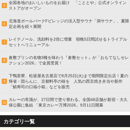
全国各地のおいしいものをお届け 「こととや」公式オンライン
5
ストアがオープン
北海道ボールパークFビレッジの没入型サウナ「洞サウナ」、夏限
6
定企画を続々展開
レイテノール、洗顔料を2倍に増量 朝晩5日間試せるトライアル
7
セットへリニューアル
倉敷プリンの名物3種を味わう『倉敷セット』が「おもてなしセレ
8
クション2026」で金賞受賞！
下鴨茶寮、松坂屋名古屋店で8月25日(火)まで期間限定出店！夏の
帰省・団らんに、京都料亭の味を 人気の西京焼き弁当や新作
9
「鯖寿司の口福小箱」などを販売
カレーの常識が、27日間で塗り替わる。全国48店舗が新宿・大久
10
保公園に集結 「東京カレー万博2026」9月11日開幕
カテゴリ一覧