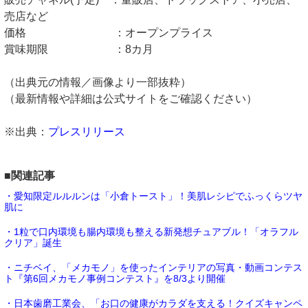
売店など
価格 ：オープンプライス
賞味期限 ：8カ月
（出典元の情報／画像より一部抜粋）
（最新情報や詳細は公式サイトをご確認ください）
※出典：
プレスリリース
■関連記事
・愛知限定ルルルンは「小倉トースト」！美肌レシピでふっくらツヤ
肌に
・1粒で口内環境も腸内環境も整える新発想チュアブル！「オラフル
クリア」誕生
・ニチベイ、「メカモノ」を使ったインテリアの写真・動画コンテス
ト『第6回メカモノ事例コンテスト』を8/3より開催
・日本歯磨工業会、「お口の健康がカラダを支える！クイズキャンペ