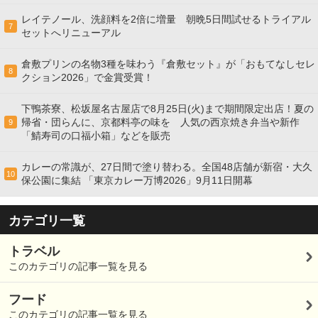
レイテノール、洗顔料を2倍に増量 朝晩5日間試せるトライアル
7
セットへリニューアル
倉敷プリンの名物3種を味わう『倉敷セット』が「おもてなしセレ
8
クション2026」で金賞受賞！
下鴨茶寮、松坂屋名古屋店で8月25日(火)まで期間限定出店！夏の
帰省・団らんに、京都料亭の味を 人気の西京焼き弁当や新作
9
「鯖寿司の口福小箱」などを販売
カレーの常識が、27日間で塗り替わる。全国48店舗が新宿・大久
10
保公園に集結 「東京カレー万博2026」9月11日開幕
カテゴリ一覧
トラベル
このカテゴリの記事一覧を見る
フード
このカテゴリの記事一覧を見る