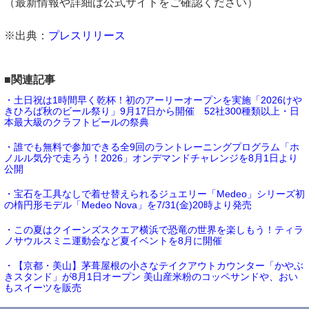
（最新情報や詳細は公式サイトをご確認ください）
※出典：
プレスリリース
■関連記事
・土日祝は1時間早く乾杯！初のアーリーオープンを実施「2026けや
きひろば秋のビール祭り」9月17日から開催 52社300種類以上・日
本最大級のクラフトビールの祭典
・誰でも無料で参加できる全9回のラントレーニングプログラム「ホ
ノルル気分で走ろう！2026」オンデマンドチャレンジを8月1日より
公開
・宝石を工具なしで着せ替えられるジュエリー「Medeo」シリーズ初
の楕円形モデル「Medeo Nova」を7/31(金)20時より発売
・この夏はクイーンズスクエア横浜で恐竜の世界を楽しもう！ティラ
ノサウルスミニ運動会など夏イベントを8月に開催
・【京都・美山】茅葺屋根の小さなテイクアウトカウンター「かやぶ
きスタンド」が8月1日オープン 美山産米粉のコッペサンドや、おい
もスイーツを販売