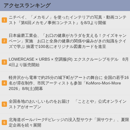
アクセスランキング
ニチベイ、「メカモノ」を使ったインテリアの写真・動画コンテ
1
スト『第6回メカモノ事例コンテスト』を8/3より開催
日本歯磨工業会、「お口の健康がカラダを支える！クイズキャン
ペーン」実施 お口と全身の健康の関係や歯みがきの知識をクイ
2
ズで学ぶ 抽選で100名にオリジナル図書カードを進呈
LOWERCASE × URBS × 空調服(R) エクスクルーシブモデル 8月
3
4日より販売開始
軽井沢から電車で約25分の城下町がアートの舞台に 全国の若手16
名が滞在制作、市民アーティストも参加「KoMoro-Mori-More
4
2026」8/8(土)開幕
全国各地のおいしいものをお届け 「こととや」公式オンライン
5
ストアがオープン
北海道ボールパークFビレッジの没入型サウナ「洞サウナ」、夏限
6
定企画を続々展開