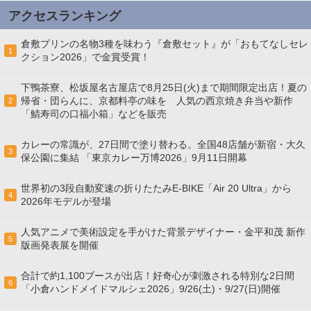
アクセスランキング
倉敷プリンの名物3種を味わう『倉敷セット』が「おもてなしセレ
1
クション2026」で金賞受賞！
下鴨茶寮、松坂屋名古屋店で8月25日(火)まで期間限定出店！夏の
帰省・団らんに、京都料亭の味を 人気の西京焼き弁当や新作
2
「鯖寿司の口福小箱」などを販売
カレーの常識が、27日間で塗り替わる。全国48店舗が新宿・大久
3
保公園に集結 「東京カレー万博2026」9月11日開幕
世界初の3段自動変速の折りたたみE-BIKE「Air 20 Ultra」から
4
2026年モデルが登場
人気アニメで美術設定を手がけた背景デザイナー・金平和茂 新作
5
版画発表展を開催
合計で約1,100ブースが出店！好奇心が刺激される特別な2日間
6
「小倉ハンドメイドマルシェ2026」9/26(土)・9/27(日)開催