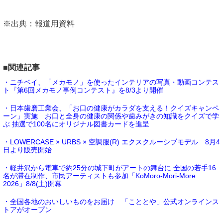
※出典：報道用資料
■関連記事
・ニチベイ、「メカモノ」を使ったインテリアの写真・動画コンテス
ト『第6回メカモノ事例コンテスト』を8/3より開催
・日本歯磨工業会、「お口の健康がカラダを支える！クイズキャンペ
ーン」実施 お口と全身の健康の関係や歯みがきの知識をクイズで学
ぶ 抽選で100名にオリジナル図書カードを進呈
・LOWERCASE × URBS × 空調服(R) エクスクルーシブモデル 8月4
日より販売開始
・軽井沢から電車で約25分の城下町がアートの舞台に 全国の若手16
名が滞在制作、市民アーティストも参加「KoMoro-Mori-More
2026」8/8(土)開幕
・全国各地のおいしいものをお届け 「こととや」公式オンラインス
トアがオープン