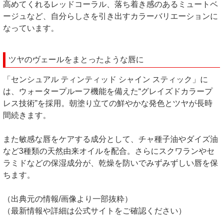
高めてくれるレッドコーラル、落ち着き感のあるミュートベ
ージュなど、自分らしさを引き出すカラーバリエーションに
なっています。
ツヤのヴェールをまとったような唇に
「センシュアル ティンティッド シャイン スティック」に
は、ウォータープルーフ機能を備えた“グレイズドカラープ
レス技術”を採用。朝塗り立ての鮮やかな発色とツヤが長時
間続きます。
また敏感な唇をケアする成分として、チャ種子油やダイズ油
など3種類の天然由来オイルを配合。さらにスクワランやセ
ラミドなどの保湿成分が、乾燥を防いでみずみずしい唇を保
ちます。
（出典元の情報/画像より一部抜粋）
（最新情報や詳細は公式サイトをご確認ください）