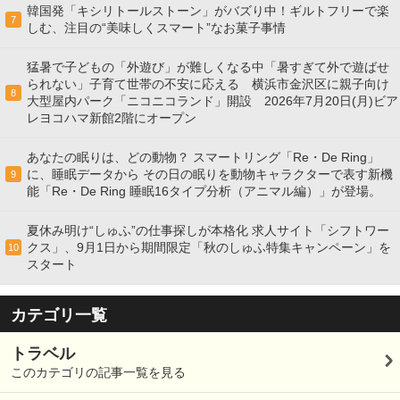
韓国発「キシリトールストーン」がバズり中！ギルトフリーで楽
7
しむ、注目の“美味しくスマート”なお菓子事情
猛暑で子どもの「外遊び」が難しくなる中「暑すぎて外で遊ばせ
られない」子育て世帯の不安に応える 横浜市金沢区に親子向け
8
大型屋内パーク「ニコニコランド」開設 2026年7月20日(月)ビア
レヨコハマ新館2階にオープン
あなたの眠りは、どの動物？ スマートリング「Re・De Ring」
に、睡眠データから その日の眠りを動物キャラクターで表す新機
9
能「Re・De Ring 睡眠16タイプ分析（アニマル編）」が登場。
夏休み明け“しゅふ”の仕事探しが本格化 求人サイト「シフトワー
クス」、9月1日から期間限定「秋のしゅふ特集キャンペーン」を
10
スタート
カテゴリ一覧
トラベル
このカテゴリの記事一覧を見る