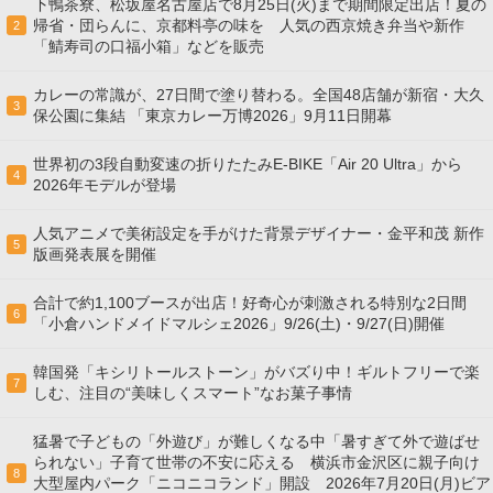
下鴨茶寮、松坂屋名古屋店で8月25日(火)まで期間限定出店！夏の
帰省・団らんに、京都料亭の味を 人気の西京焼き弁当や新作
2
「鯖寿司の口福小箱」などを販売
カレーの常識が、27日間で塗り替わる。全国48店舗が新宿・大久
3
保公園に集結 「東京カレー万博2026」9月11日開幕
世界初の3段自動変速の折りたたみE-BIKE「Air 20 Ultra」から
4
2026年モデルが登場
人気アニメで美術設定を手がけた背景デザイナー・金平和茂 新作
5
版画発表展を開催
合計で約1,100ブースが出店！好奇心が刺激される特別な2日間
6
「小倉ハンドメイドマルシェ2026」9/26(土)・9/27(日)開催
韓国発「キシリトールストーン」がバズり中！ギルトフリーで楽
7
しむ、注目の“美味しくスマート”なお菓子事情
猛暑で子どもの「外遊び」が難しくなる中「暑すぎて外で遊ばせ
られない」子育て世帯の不安に応える 横浜市金沢区に親子向け
8
大型屋内パーク「ニコニコランド」開設 2026年7月20日(月)ビア