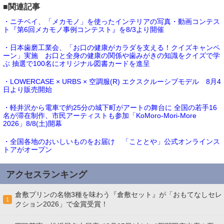
■関連記事
・ニチベイ、「メカモノ」を使ったインテリアの写真・動画コンテス
ト『第6回メカモノ事例コンテスト』を8/3より開催
・日本歯磨工業会、「お口の健康がカラダを支える！クイズキャンペ
ーン」実施 お口と全身の健康の関係や歯みがきの知識をクイズで学
ぶ 抽選で100名にオリジナル図書カードを進呈
・LOWERCASE × URBS × 空調服(R) エクスクルーシブモデル 8月4
日より販売開始
・軽井沢から電車で約25分の城下町がアートの舞台に 全国の若手16
名が滞在制作、市民アーティストも参加「KoMoro-Mori-More
2026」8/8(土)開幕
・全国各地のおいしいものをお届け 「こととや」公式オンラインス
トアがオープン
アクセスランキング
倉敷プリンの名物3種を味わう『倉敷セット』が「おもてなしセレ
1
クション2026」で金賞受賞！