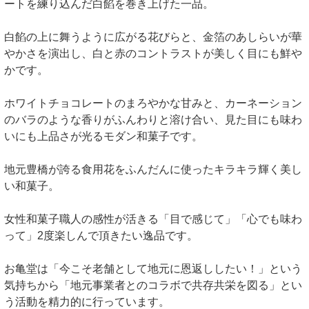
ートを練り込んだ白餡を巻き上げた一品。
白餡の上に舞うように広がる花びらと、金箔のあしらいが華
やかさを演出し、白と赤のコントラストが美しく目にも鮮や
かです。
ホワイトチョコレートのまろやかな甘みと、カーネーション
のバラのような香りがふんわりと溶け合い、見た目にも味わ
いにも上品さが光るモダン和菓子です。
地元豊橋が誇る食用花をふんだんに使ったキラキラ輝く美し
い和菓子。
女性和菓子職人の感性が活きる「目で感じて」「心でも味わ
って」2度楽しんで頂きたい逸品です。
お亀堂は「今こそ老舗として地元に恩返ししたい！」という
気持ちから「地元事業者とのコラボで共存共栄を図る」とい
う活動を精力的に行っています。