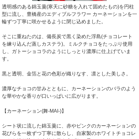
透明感のある錦玉羹(寒天に砂糖を入れて固めたもの)を円柱
型に流し、豊橋産のエディブルフラワー カーネーションを一
輪ずつ丁寧に咲かせるように閉じ込めました。
そこに重ねたのは、備長炭で黒く染めた浮島(チョコレート
を練り込んだ蒸しカステラ)。ミルクチョコをたっぷり使用
し、ガトーショコラのようにしっとり濃厚に仕上げていま
す。
黒と透明、金箔と花の色彩が織りなす、凛とした美しさ。
濃厚なチョコの甘みとともに、カーネーションのバラのよう
な華やかな香りが口いっぱいに広がります。
【カーネーション(舞-MAI-)】
シート状に流した錦玉羹に、赤やピンクのカーネーションの
花びらを一枚ずつ丁寧に散らし、自家製のホワイトチョコレ