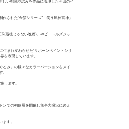
な新しい挑戦や試みを作品に表現した今回のイ
作された“金箔シリーズ”「笑う風神雷神」
PER(最後じゃない晩餐)」やビートルズジャ
に生まれ変わらせた“リボーンペイントシリ
世界を表現しています。
ぐるみ」の様々なカラーバージョンをメイ
す。
実施します。
ドンでの初個展を開催し無事大盛況に終え
います。