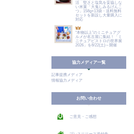
活 堅さと塩気を妥協しな
い米菓「大鬼しみるげんこ
つ」158g×13袋・送料無料
セットを新設し大量購入に
対応
“本物以上”のミニチュアグ
ルメが名古屋に集結！「ミ
ニチュアビストロの世界展
2026」を8/22(土)～開催
協力メディア一覧
記事提携メディア
情報協力メディア
お問い合わせ
ご意見・ご感想
プレスリリース送付先