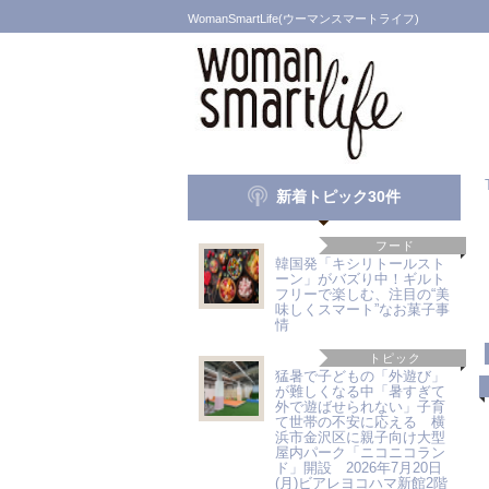
WomanSmartLife(ウーマンスマートライフ)
新着トピック30件
フード
韓国発「キシリトールスト
ーン」がバズり中！ギルト
フリーで楽しむ、注目の“美
味しくスマート”なお菓子事
情
トピック
猛暑で子どもの「外遊び」
が難しくなる中「暑すぎて
外で遊ばせられない」子育
て世帯の不安に応える 横
浜市金沢区に親子向け大型
屋内パーク「ニコニコラン
ド」開設 2026年7月20日
(月)ビアレヨコハマ新館2階