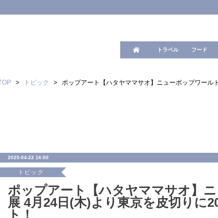
ワード検
トラベル
フード
TOP
>
トピック
>
ポップアート【ハタヤママサオ】ニューポップワールド展 
2025-04-22 16:00
トピック
ポップアート【ハタヤママサオ】ニ
展 4月24日(木)より東京を皮切りに
ト！