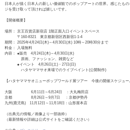
日本人が描く日本人の新しい価値観でのポップアートの世界。感じたもの
ジを受け取って頂ければ嬉しいです。
【開催概要】
場所： 京王百貨店新宿店 1階正面入口イベントスペース
〒160-8321 東京都新宿区西新宿1-1-4
期間： 2025年4月24日(木)～4月30日(水) 10時～20時30分まで
料金： 入場無料
内容： ●販売 4月24日(木)～4月30日(水)
原画、ファッション、雑貨など
●イベント 4月26日(土)・27日(日)
ハタヤママサオ来場でのライブペイント(公開制作)
【ハタヤママサオニューポップワールド展ツアー 今後の開催スケジュー
大阪 6月11日～6月24日 ：大丸梅田店
京都 8月26日～9月7日 ：京都伊勢丹
九州(鹿児島) 11月12日～11月18日：山形屋本店
（出典元の情報／画像より一部抜粋）
（最新情報や詳細は公式サイトをご確認ください）