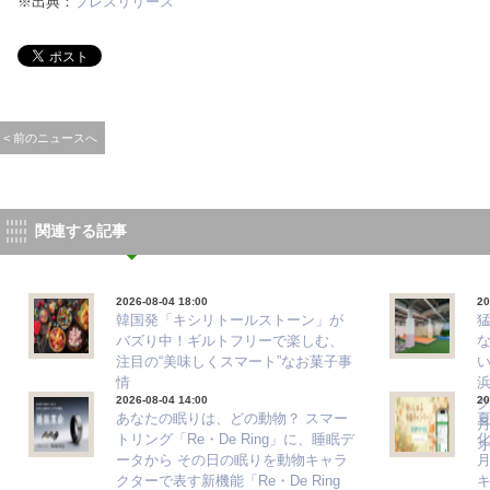
※出典：
プレスリリース
< 前のニュースへ
関連する記事
2026-08-04 18:00
20
韓国発「キシリトールストーン」が
バズり中！ギルトフリーで楽しむ、
注目の“美味しくスマート”なお菓子事
情
2026-08-04 14:00
20
ク
あなたの眠りは、どの動物？ スマー
夏
月
トリング「Re・De Ring」に、睡眠デ
ータから その日の眠りを動物キャラ
クターで表す新機能「Re・De Ring