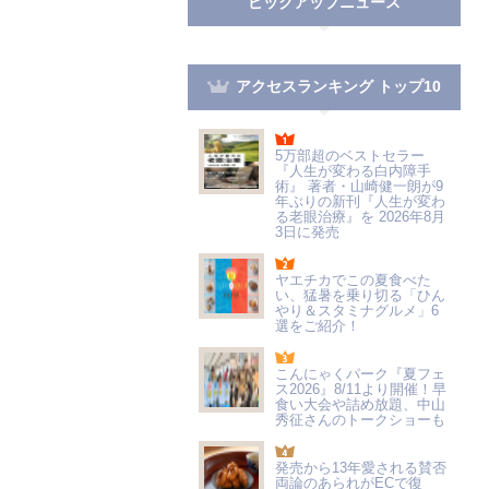
ピックアップニュース
アクセスランキング トップ10
5万部超のベストセラー
『人生が変わる白内障手
術』 著者・山崎健一朗が9
年ぶりの新刊『人生が変わ
る老眼治療』を 2026年8月
3日に発売
ヤエチカでこの夏食べた
い、猛暑を乗り切る「ひん
やり＆スタミナグルメ」6
選をご紹介！
こんにゃくパーク『夏フェ
ス2026』8/11より開催！早
食い大会や詰め放題、中山
秀征さんのトークショーも
発売から13年愛される賛否
両論のあられがECで復