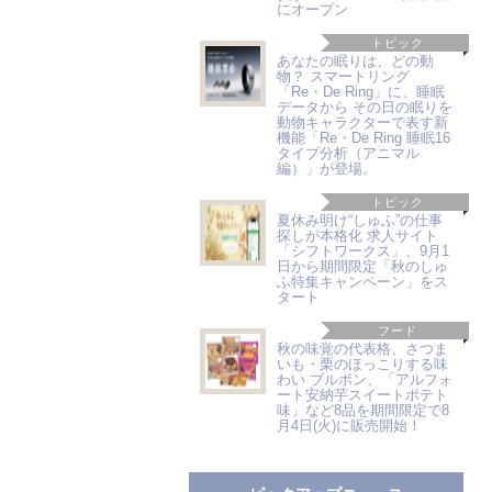
にオープン
トピック
あなたの眠りは、どの動
物？ スマートリング
「Re・De Ring」に、睡眠
データから その日の眠りを
動物キャラクターで表す新
機能「Re・De Ring 睡眠16
タイプ分析（アニマル
編）」が登場。
トピック
夏休み明け“しゅふ”の仕事
探しが本格化 求人サイト
「シフトワークス」、9月1
日から期間限定「秋のしゅ
ふ特集キャンペーン」をス
タート
フード
秋の味覚の代表格、さつま
いも・栗のほっこりする味
わい ブルボン、「アルフォ
ート安納芋スイートポテト
味」など8品を期間限定で8
月4日(火)に販売開始！