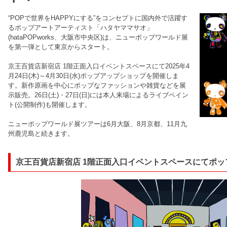
“POPで世界をHAPPYにする”をコンセプトに国内外で活躍す
るポップアートアーティスト「ハタヤママサオ」
(hataPOPworks、大阪市中央区)は、ニューポップワールド展
を第一弾として東京からスタート。
京王百貨店新宿店 1階正面入口イベントスペースにて2025年4
月24日(木)～4月30日(水)ポップアップショップを開催しま
す。新作原画を中心にポップなファッションや雑貨などを展
示販売。26日(土)・27日(日)には本人来場によるライブペイン
ト(公開制作)も開催します。
ニューポップワールド展ツアーは6月大阪、8月京都、11月九
州鹿児島と続きます。
京王百貨店新宿店 1階正面入口イベントスペースにてポ