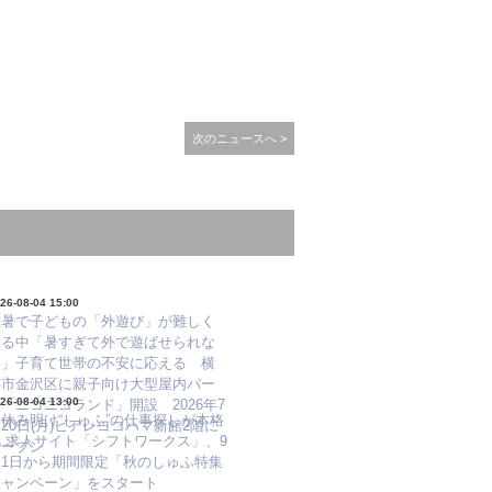
次のニュースへ >
26-08-04 15:00
猛暑で子どもの「外遊び」が難しく
なる中「暑すぎて外で遊ばせられな
い」子育て世帯の不安に応える 横
浜市金沢区に親子向け大型屋内パー
26-08-04 13:00
「ニコニコランド」開設 2026年7
休み明け“しゅふ”の仕事探しが本格
20日(月)ビアレヨコハマ新館2階に
化 求人サイト「シフトワークス」、9
オープン
月1日から期間限定「秋のしゅふ特集
キャンペーン」をスタート