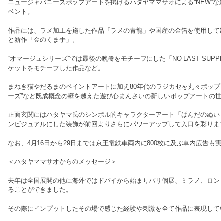
ニュージャパニーズポップアートを掲げるハタヤママサオによる“NEW”
ベント。
作品には、ラメ加工を施した作品「ラメの青龍」や国産の金箔を使用して制
と新作「金のくま手」。
“オマージュシリーズ”では最後の晩餐をモチーフにした「NO LAST SUP
ケットをモチーフした作品など。
まねき猫やだるまのペイントアートに加え80年代のラジカセを丸々ポップ
ーズ”など既成概念の壁を越えた遊び心まんさいの新しいポップアートの
正面玄関にはハタヤマ氏のシンボル的キャラクターアート「ぱんだのぬい
ンビジュアルにした装飾が前回よりさらにパワーアップして入口を彩りま
なお、4月16日から29日までは京王電鉄車両内に800枚に及ぶ車内広告も
＜ハタヤママサオからのメッセージ＞
去年は全国展開の他に海外ではドバイから始まりパリ個展、ミラノ、ロン
ることができました。
その際にインプットしたその場で感じた経験や刺激を全て作品に表現して