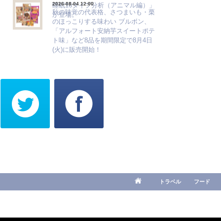
2026-08-04 12:00
睡眠16タイプ分析（アニマル編）」
秋の味覚の代表格、さつまいも・栗
が登場。
のほっこりする味わい ブルボン、
「アルフォート安納芋スイートポテ
ト味」など8品を期間限定で8月4日
(火)に販売開始！
トラベル
フード