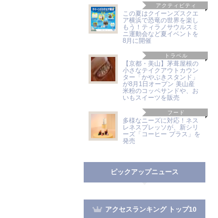
アクティビティ
この夏はクイーンズスクエ
ア横浜で恐竜の世界を楽し
もう！ティラノサウルスミ
ニ運動会など夏イベントを
8月に開催
トラベル
【京都・美山】茅葺屋根の
小さなテイクアウトカウン
ター「かやぶきスタンド」
が8月1日オープン 美山産
米粉のコッペサンドや、お
いもスイーツを販売
フード
多様なニーズに対応！ネス
レネスプレッソが、新シリ
ーズ「コーヒー プラス」を
発売
ピックアップニュース
アクセスランキング トップ10