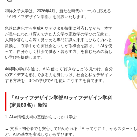
和洋女子大学は、2026年4月、新たな時代のニーズに応える
「AIライフデザイン学部」を開設いたします。
急速に進化する生成AIやデジタル技術に対応しながら、本学
が長年にわたり育んできた人文学や家政学の学びの伝統と、
人間や暮らしを深く見つめる専門知識を未来にひらく力へと
変換し、在学中から実社会とつながる機会を設け、「AIを使
って、自分らしく社会で働き・暮らす力」を育むための新し
い学びを提供します。
4年間の学びを通じ、AIを使って“好きなこと”を見つけ、自分
のアイデアを形にできる力を身につけ、社会と私をデザイン
する方法を、3つの学びでAIを使いこなす力を育てます。
「AIライフデザイン学部AIライフデザイン学科
(定員80名)」新設
1. AIや情報技術の基礎からしっかり学ぶ
→ 文系・初心者でも安心して始められる「AIってなに？」からスタート
ど、AIの基本を実践しながら学びます。