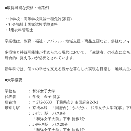
■取得可能な資格・進路例
・中学校・高等学校教諭一種免許(家庭)
・社会福祉士国家試験受験資格
・1級衣料管理士
卒業後は、教育・福祉・アパレル・地域支援・商品企画など、多様なフィ
多様性と持続可能性が求められる現代において、「生活者」の視点に立ち
総合的に捉える力が必要とされています。
新学科では、個々の幸せを支える豊かな暮らしの実現を目指し、地域共生
■大学概要
学校名 ： 和洋女子大学
代表者 ： 学長 金子 健彦
所在地 ： 〒272-8533 千葉県市川市国府台2-3-1
最寄り駅 ： 京成本線 「国府台(こうのだい、和洋女子大学前)駅」下車
： JR市川駅 バス9分
「和洋女子大前」下車 徒歩1分
： JR松戸駅 バス20分
「和洋女子大前」下車 徒歩1分