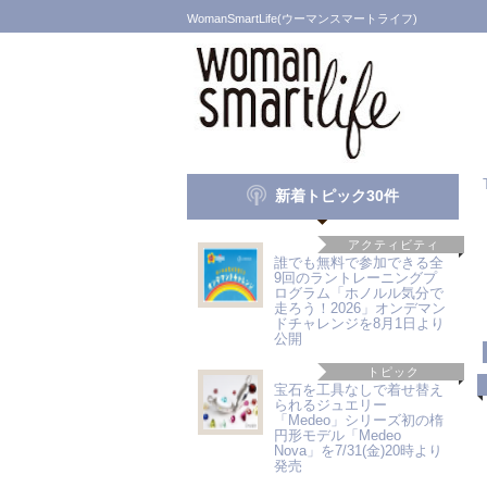
WomanSmartLife(ウーマンスマートライフ)
新着トピック30件
アクティビティ
誰でも無料で参加できる全
9回のラントレーニングプ
ログラム「ホノルル気分で
走ろう！2026」オンデマン
ドチャレンジを8月1日より
公開
トピック
宝石を工具なしで着せ替え
られるジュエリー
「Medeo」シリーズ初の楕
円形モデル「Medeo
Nova」を7/31(金)20時より
発売