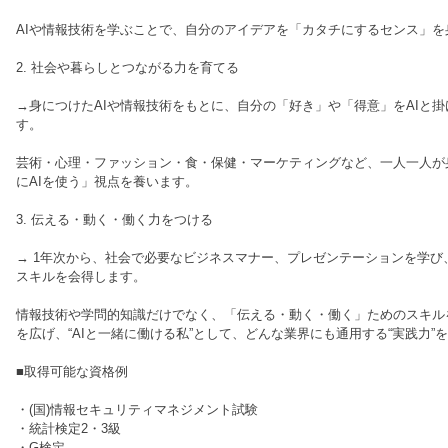
AIや情報技術を学ぶことで、自分のアイデアを「カタチにするセンス」を
2. 社会や暮らしとつながる力を育てる
→身につけたAIや情報技術をもとに、自分の「好き」や「得意」をAIと
す。
芸術・心理・ファッション・食・保健・マーケティングなど、一人一人が
にAIを使う」視点を養います。
3. 伝える・動く・働く力をつける
→ 1年次から、社会で必要なビジネスマナー、プレゼンテーションを学
スキルを会得します。
情報技術や学問的知識だけでなく、「伝える・動く・働く」ためのスキル
を広げ、“AIと一緒に働ける私”として、どんな業界にも通用する“実践力”
■取得可能な資格例
・(国)情報セキュリティマネジメント試験
・統計検定2・3級
・G検定