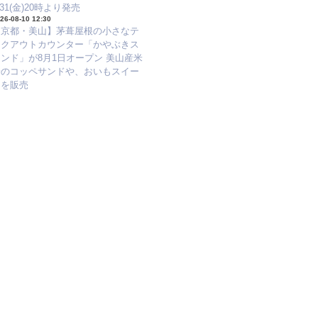
/31(金)20時より発売
26-08-10 12:30
【京都・美山】茅葺屋根の小さなテ
イクアウトカウンター「かやぶきス
ンド」が8月1日オープン 美山産米
粉のコッペサンドや、おいもスイー
ツを販売