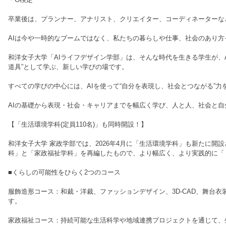
卒業後は、プランナー、アナリスト、クリエイター、コーディネーターな
AIは今や一時的なブームではなく、私たちの暮らしや仕事、社会のあり
和洋女子大学「AIライフデザイン学部」は、そんな時代を生きる学生が、
道具”として学ぶ、新しい学びの場です。
すべての学びの中心には、AIを使って“自分を表現し、社会とつながる”力
AIの基礎から表現・社会・キャリアまでを幅広く学び、人と人、社会と
【「生活環境学科(定員110名)」も同時開設！】
和洋女子大学 家政学部では、2026年4月に「生活環境学科」も新たに開
科」と「家政福祉学科」を再編したもので、より幅広く、より実践的に「
■くらしの可能性をひらく2つのコース
服飾造形コース：和裁・洋裁、ファッションデザイン、3D-CAD、舞台
す。
家政福祉コース：持続可能な生活科学や地域連携プロジェクトを通じて、