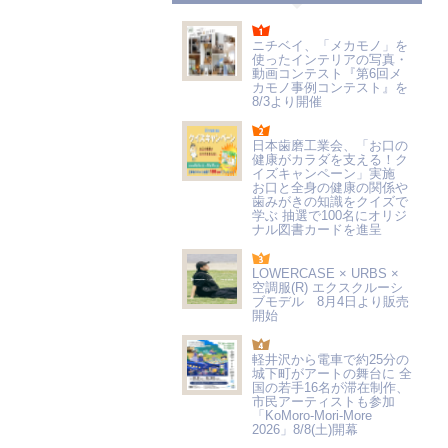
ニチベイ、「メカモノ」を
使ったインテリアの写真・
動画コンテスト『第6回メ
カモノ事例コンテスト』を
8/3より開催
日本歯磨工業会、「お口の
健康がカラダを支える！ク
イズキャンペーン」実施
お口と全身の健康の関係や
歯みがきの知識をクイズで
学ぶ 抽選で100名にオリジ
ナル図書カードを進呈
LOWERCASE × URBS ×
空調服(R) エクスクルーシ
ブモデル 8月4日より販売
開始
軽井沢から電車で約25分の
城下町がアートの舞台に 全
国の若手16名が滞在制作、
市民アーティストも参加
「KoMoro-Mori-More
2026」8/8(土)開幕