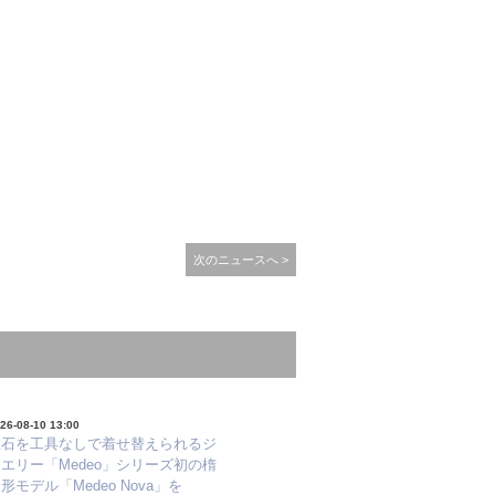
次のニュースへ >
26-08-10 13:00
宝石を工具なしで着せ替えられるジ
エリー「Medeo」シリーズ初の楕
形モデル「Medeo Nova」を