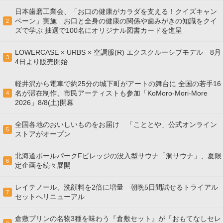
日本歯磨工業会、「お口の健康がカラダを支える！クイズキャン
ペーン」実施 お口と全身の健康の関係や歯みがきの知識をクイ
2
ズで学ぶ 抽選で100名にオリジナル図書カードを進呈
LOWERCASE × URBS × 空調服(R) エクスクルーシブモデル 8月
3
4日より販売開始
軽井沢から電車で約25分の城下町がアートの舞台に 全国の若手16
名が滞在制作、市民アーティストも参加「KoMoro-Mori-More
4
2026」8/8(土)開幕
全国各地のおいしいものをお届け 「こととや」公式オンライン
5
ストアがオープン
北海道ボールパークFビレッジの没入型サウナ「洞サウナ」、夏限
6
定企画を続々展開
レイテノール、洗顔料を2倍に増量 朝晩5日間試せるトライアル
7
セットへリニューアル
倉敷プリンの名物3種を味わう『倉敷セット』が「おもてなしセレ