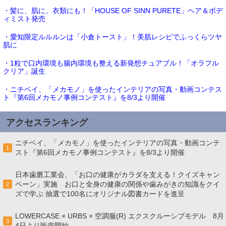
・髪に、肌に、衣類にも！「HOUSE OF SINN PURETE」ヘア＆ボデ
ィミスト発売
・愛知限定ルルルンは「小倉トースト」！美肌レシピでふっくらツヤ
肌に
・1粒で口内環境も腸内環境も整える新発想チュアブル！「オラフル
クリア」誕生
・ニチベイ、「メカモノ」を使ったインテリアの写真・動画コンテス
ト『第6回メカモノ事例コンテスト』を8/3より開催
アクセスランキング
ニチベイ、「メカモノ」を使ったインテリアの写真・動画コンテ
1
スト『第6回メカモノ事例コンテスト』を8/3より開催
日本歯磨工業会、「お口の健康がカラダを支える！クイズキャン
ペーン」実施 お口と全身の健康の関係や歯みがきの知識をクイ
2
ズで学ぶ 抽選で100名にオリジナル図書カードを進呈
LOWERCASE × URBS × 空調服(R) エクスクルーシブモデル 8月
3
4日より販売開始