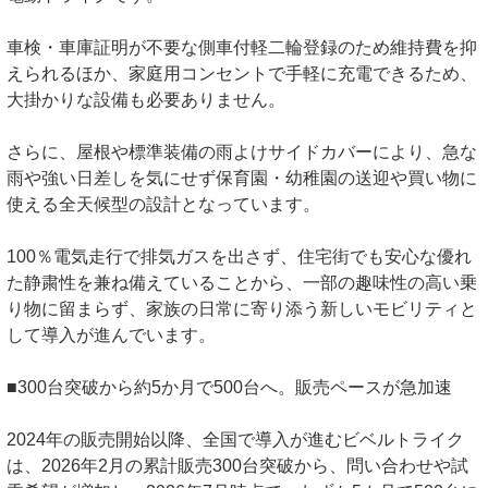
車検・車庫証明が不要な側車付軽二輪登録のため維持費を抑
えられるほか、家庭用コンセントで手軽に充電できるため、
大掛かりな設備も必要ありません。
さらに、屋根や標準装備の雨よけサイドカバーにより、急な
雨や強い日差しを気にせず保育園・幼稚園の送迎や買い物に
使える全天候型の設計となっています。
100％電気走行で排気ガスを出さず、住宅街でも安心な優れ
た静粛性を兼ね備えていることから、一部の趣味性の高い乗
り物に留まらず、家族の日常に寄り添う新しいモビリティと
して導入が進んでいます。
■300台突破から約5か月で500台へ。販売ペースが急加速
2024年の販売開始以降、全国で導入が進むビベルトライク
は、2026年2月の累計販売300台突破から、問い合わせや試