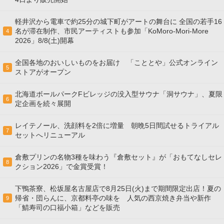
軽井沢から電車で約25分の城下町がアートの舞台に 全国の若手16
名が滞在制作、市民アーティストも参加「KoMoro-Mori-More
4
2026」8/8(土)開幕
全国各地のおいしいものをお届け 「こととや」公式オンライン
5
ストアがオープン
北海道ボールパークFビレッジの没入型サウナ「洞サウナ」、夏限
6
定企画を続々展開
レイテノール、洗顔料を2倍に増量 朝晩5日間試せるトライアル
7
セットへリニューアル
倉敷プリンの名物3種を味わう『倉敷セット』が「おもてなしセレ
8
クション2026」で金賞受賞！
下鴨茶寮、松坂屋名古屋店で8月25日(火)まで期間限定出店！夏の
帰省・団らんに、京都料亭の味を 人気の西京焼き弁当や新作
9
「鯖寿司の口福小箱」などを販売