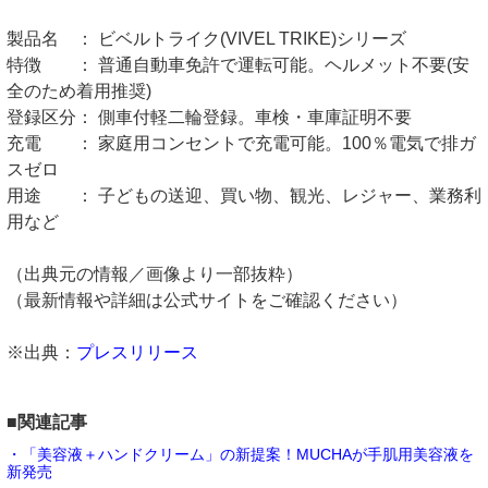
製品名 ： ビベルトライク(VIVEL TRIKE)シリーズ
特徴 ： 普通自動車免許で運転可能。ヘルメット不要(安
全のため着用推奨)
登録区分： 側車付軽二輪登録。車検・車庫証明不要
充電 ： 家庭用コンセントで充電可能。100％電気で排ガ
スゼロ
用途 ： 子どもの送迎、買い物、観光、レジャー、業務利
用など
（出典元の情報／画像より一部抜粋）
（最新情報や詳細は公式サイトをご確認ください）
※出典：
プレスリリース
■関連記事
・「美容液＋ハンドクリーム」の新提案！MUCHAが手肌用美容液を
新発売