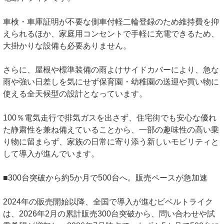
車検・車庫証明が不要な側車付軽二輪登録のため維持費を抑
えられるほか、家庭用コンセントで手軽に充電できるため、
大掛かりな設備も必要ありません。
さらに、屋根や標準装備の雨よけサイドカバーにより、急な
雨や強い日差しを気にせず保育園・幼稚園の送迎や買い物に
使える全天候型の設計となっています。
100％電気走行で排気ガスを出さず、住宅街でも安心な優れ
た静粛性を兼ね備えていることから、一部の趣味性の高い乗
り物に留まらず、家族の日常に寄り添う新しいモビリティと
して導入が進んでいます。
■300台突破から約5か月で500台へ。販売ペースが急加速
2024年の販売開始以降、全国で導入が進むビベルトライク
は、2026年2月の累計販売300台突破から、問い合わせや試