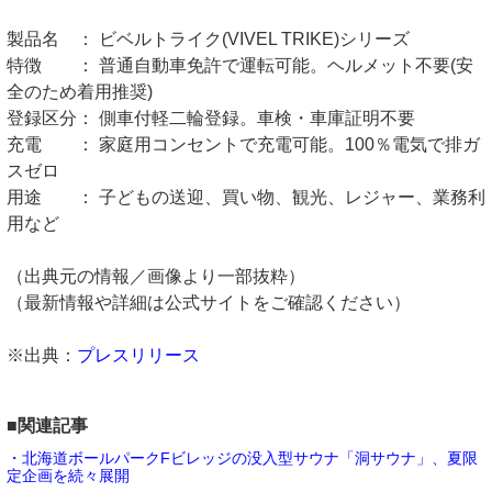
製品名 ： ビベルトライク(VIVEL TRIKE)シリーズ
特徴 ： 普通自動車免許で運転可能。ヘルメット不要(安
全のため着用推奨)
登録区分： 側車付軽二輪登録。車検・車庫証明不要
充電 ： 家庭用コンセントで充電可能。100％電気で排ガ
スゼロ
用途 ： 子どもの送迎、買い物、観光、レジャー、業務利
用など
（出典元の情報／画像より一部抜粋）
（最新情報や詳細は公式サイトをご確認ください）
※出典：
プレスリリース
■関連記事
・北海道ボールパークFビレッジの没入型サウナ「洞サウナ」、夏限
定企画を続々展開