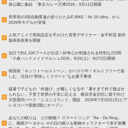
3
保公園に集結 「東京カレー万博2026」9月11日開幕
世界初の3段自動変速の折りたたみE-BIKE「Air 20 Ultra」から
4
2026年モデルが登場
人気アニメで美術設定を手がけた背景デザイナー・金平和茂 新作
5
版画発表展を開催
合計で約1,100ブースが出店！好奇心が刺激される特別な2日間
6
「小倉ハンドメイドマルシェ2026」9/26(土)・9/27(日)開催
韓国発「キシリトールストーン」がバズり中！ギルトフリーで楽
7
しむ、注目の“美味しくスマート”なお菓子事情
猛暑で子どもの「外遊び」が難しくなる中「暑すぎて外で遊ばせ
られない」子育て世帯の不安に応える 横浜市金沢区に親子向け
8
大型屋内パーク「ニコニコランド」開設 2026年7月20日(月)ビア
レヨコハマ新館2階にオープン
あなたの眠りは、どの動物？ スマートリング「Re・De Ring」
に、睡眠データから その日の眠りを動物キャラクターで表す新機
9