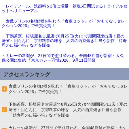
・レイテノール、洗顔料を2倍に増量 朝晩5日間試せるトライアルセ
ットへリニューアル
・倉敷プリンの名物3種を味わう『倉敷セット』が「おもてなしセレ
クション2026」で金賞受賞！
・下鴨茶寮、松坂屋名古屋店で8月25日(火)まで期間限定出店！夏の
帰省・団らんに、京都料亭の味を 人気の西京焼き弁当や新作「鯖寿
司の口福小箱」などを販売
・カレーの常識が、27日間で塗り替わる。全国48店舗が新宿・大久
保公園に集結 「東京カレー万博2026」9月11日開幕
アクセスランキング
倉敷プリンの名物3種を味わう『倉敷セット』が「おもてなしセレ
1
クション2026」で金賞受賞！
下鴨茶寮、松坂屋名古屋店で8月25日(火)まで期間限定出店！夏の
帰省・団らんに、京都料亭の味を 人気の西京焼き弁当や新作
2
「鯖寿司の口福小箱」などを販売
カレーの常識が、27日間で塗り替わる。全国48店舗が新宿・大久