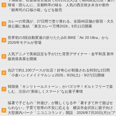
下鴨茶寮、松坂屋名古屋店で8月25日(火)まで期間限定出店！夏の
帰省・団らんに、京都料亭の味を 人気の西京焼き弁当や新作
2
「鯖寿司の口福小箱」などを販売
カレーの常識が、27日間で塗り替わる。全国48店舗が新宿・大久
3
保公園に集結 「東京カレー万博2026」9月11日開幕
世界初の3段自動変速の折りたたみE-BIKE「Air 20 Ultra」から
4
2026年モデルが登場
人気アニメで美術設定を手がけた背景デザイナー・金平和茂 新作
5
版画発表展を開催
合計で約1,100ブースが出店！好奇心が刺激される特別な2日間
6
「小倉ハンドメイドマルシェ2026」9/26(土)・9/27(日)開催
韓国発「キシリトールストーン」がバズり中！ギルトフリーで楽
7
しむ、注目の“美味しくスマート”なお菓子事情
猛暑で子どもの「外遊び」が難しくなる中「暑すぎて外で遊ばせ
られない」子育て世帯の不安に応える 横浜市金沢区に親子向け
8
大型屋内パーク「ニコニコランド」開設 2026年7月20日(月)ビア