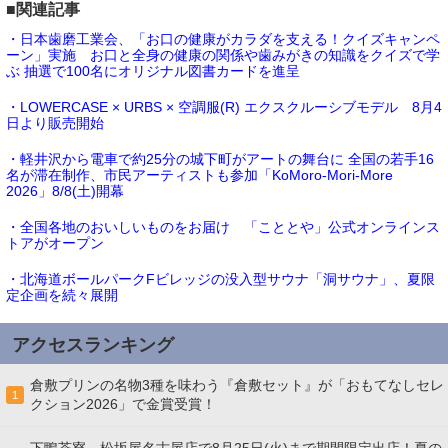
■関連記事
・日本歯磨工業会、「お口の健康がカラダを支える！クイズキャンペ
ーン」実施 お口と全身の健康の関係や歯みがきの知識をクイズで学
ぶ 抽選で100名にオリジナル図書カードを進呈
・LOWERCASE × URBS × 空調服(R) エクスクルーシブモデル 8月4
日より販売開始
・軽井沢から電車で約25分の城下町がアートの舞台に 全国の若手16
名が滞在制作、市民アーティストも参加「KoMoro-Mori-More
2026」8/8(土)開幕
・全国各地のおいしいものをお届け 「こととや」公式オンラインス
トアがオープン
・北海道ボールパークFビレッジの没入型サウナ「洞サウナ」、夏限
定企画を続々展開
アクセスランキング
倉敷プリンの名物3種を味わう『倉敷セット』が「おもてなしセレ
1
クション2026」で金賞受賞！