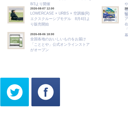
8/3より開催
2026-08-07 12:00
20
選
LOWERCASE × URBS × 空調服(R)
エクスクルーシブモデル 8月4日よ
ア
り販売開始
「
2026-08-06 18:00
全国各地のおいしいものをお届け
「こととや」公式オンラインストア
がオープン