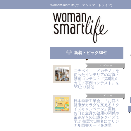
WomanSmartLife(ウーマンスマートライフ)
新着トピック30件
トピック
ニチベイ、「メカモノ」を
使ったインテリアの写真・
動画コンテスト『第6回メ
カモノ事例コンテスト』を
8/3より開催
トピック
日本歯磨工業会、「お口の
健康がカラダを支える！ク
イズキャンペーン」実施
お口と全身の健康の関係や
歯みがきの知識をクイズで
学ぶ 抽選で100名にオリジ
ナル図書カードを進呈