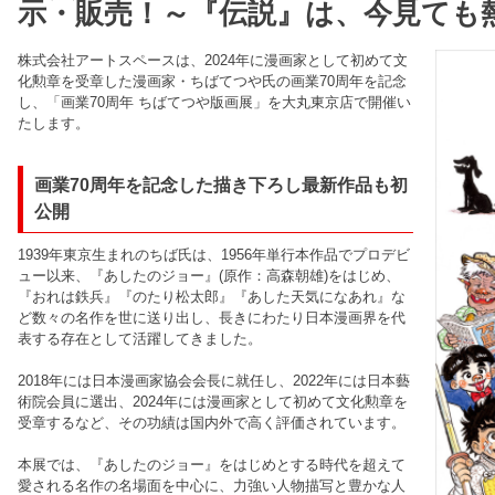
示・販売！～『伝説』は、今見ても
株式会社アートスペースは、2024年に漫画家として初めて文
化勲章を受章した漫画家・ちばてつや氏の画業70周年を記念
し、「画業70周年 ちばてつや版画展」を大丸東京店で開催い
たします。
画業70周年を記念した描き下ろし最新作品も初
公開
1939年東京生まれのちば氏は、1956年単行本作品でプロデビ
ュー以来、『あしたのジョー』(原作：高森朝雄)をはじめ、
『おれは鉄兵』『のたり松太郎』『あした天気になあれ』な
ど数々の名作を世に送り出し、長きにわたり日本漫画界を代
表する存在として活躍してきました。
2018年には日本漫画家協会会長に就任し、2022年には日本藝
術院会員に選出、2024年には漫画家として初めて文化勲章を
受章するなど、その功績は国内外で高く評価されています。
本展では、『あしたのジョー』をはじめとする時代を超えて
愛される名作の名場面を中心に、力強い人物描写と豊かな人