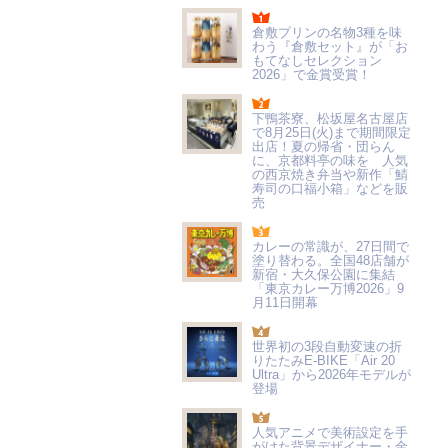
倉敷プリンの名物3種を味
わう『倉敷セット』が「お
もてなしセレクション
2026」で金賞受賞！
下鴨茶寮、松坂屋名古屋店
で8月25日(火)まで期間限定
出店！夏の帰省・団らん
に、京都料亭の味を 人気
の西京焼き弁当や新作「鯖
寿司の口福小箱」などを販
売
カレーの常識が、27日間で
塗り替わる。全国48店舗が
新宿・大久保公園に集結
「東京カレー万博2026」9
月11日開幕
世界初の3段自動変速の折
りたたみE-BIKE「Air 20
Ultra」から2026年モデルが
登場
人気アニメで美術設定を手
がけた背景デザイナー・金