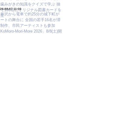
や歯みがきの知識をクイズで学ぶ 抽
26-08-07 11:00
で100名にオリジナル図書カードを
軽井沢から電車で約25分の城下町が
進呈
ートの舞台に 全国の若手16名が滞
在制作、市民アーティストも参加
KoMoro-Mori-More 2026」8/8(土)開
幕