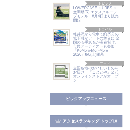
トピック
LOWERCASE × URBS ×
空調服(R) エクスクルーシ
ブモデル 8月4日より販売
開始
トラベル
軽井沢から電車で約25分の
城下町がアートの舞台に 全
国の若手16名が滞在制作、
市民アーティストも参加
「KoMoro-Mori-More
2026」8/8(土)開幕
フード
全国各地のおいしいものを
お届け 「こととや」公式
オンラインストアがオープ
ン
ピックアップニュース
アクセスランキング トップ10