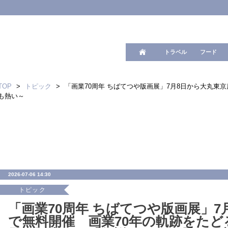
ワード検
トラベル
フード
TOP
>
トピック
>
「画業70周年 ちばてつや版画展」7月8日から大丸東
も熱い～
2026-07-06 14:30
トピック
「画業70周年 ちばてつや版画展」7
で無料開催 画業70年の軌跡をたど