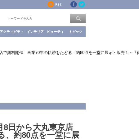
RSS
索：
アクティビティ
インテリア
ビューティ
トピック
京店で無料開催 画業70年の軌跡をたどる、約80点を一堂に展示・販売！～『
月8日から大丸東京店
る、約80点を一堂に展