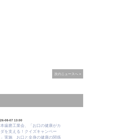
次のニュースへ >
26-08-07 13:00
日本歯磨工業会、「お口の健康がカ
ラダを支える！クイズキャンペー
ン」実施 お口と全身の健康の関係