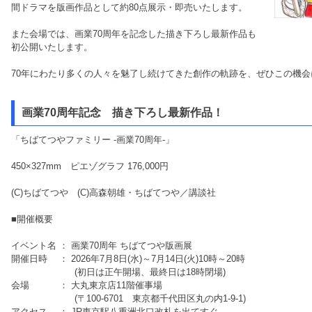
間ドラマを版画作品として約80点展示・即売いたします。
また会場では、画業70周年を記念した描き下ろし最新作品も
初公開いたします。
70年にわたり多くの人々を魅了し続けてきた創作の軌跡を、ぜひこの機
画業70周年記念 描き下ろし最新作品！
「ちばてつやファミリー -画業70周年-」
450×327mm ピエゾグラフ 176,000円
(C)ちばてつや (C)高森朝雄・ちばてつや／講談社
■開催概要
イベント名 ： 画業70周年 ちばてつや版画展
開催日時 ： 2026年7月8日(水)～7月14日(火)10時～20時
(初日は正午開場、最終日は18時閉場)
会場 ： 大丸東京店11階催事場
(〒100-6701 東京都千代田区丸の内1-9-1)
アクセス ： JR東京駅八重洲北口改札を出てすぐ。