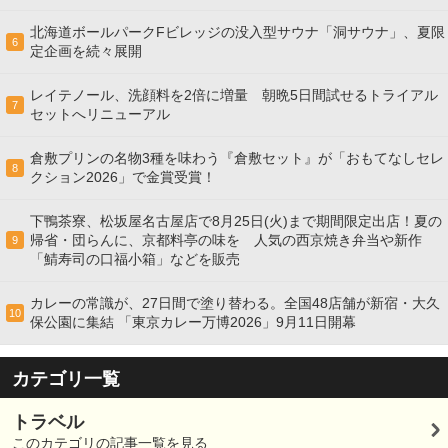
北海道ボールパークFビレッジの没入型サウナ「洞サウナ」、夏限
6
定企画を続々展開
レイテノール、洗顔料を2倍に増量 朝晩5日間試せるトライアル
7
セットへリニューアル
倉敷プリンの名物3種を味わう『倉敷セット』が「おもてなしセレ
8
クション2026」で金賞受賞！
下鴨茶寮、松坂屋名古屋店で8月25日(火)まで期間限定出店！夏の
帰省・団らんに、京都料亭の味を 人気の西京焼き弁当や新作
9
「鯖寿司の口福小箱」などを販売
カレーの常識が、27日間で塗り替わる。全国48店舗が新宿・大久
10
保公園に集結 「東京カレー万博2026」9月11日開幕
カテゴリ一覧
トラベル
このカテゴリの記事一覧を見る