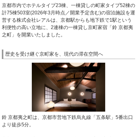
京都市内でホテルタイプ23棟、一棟貸しの町家タイプ52棟の
計75棟503室(2026年3月時点／開業予定含む)の宿泊施設を運
営する株式会社レアルは、京都駅からも地下鉄で1駅という
利便性の高い立地に、2連棟の一棟貸し京町家宿「鈴 京都夷
之町」を開業いたしました。
歴史を受け継ぐ京町家を、現代の滞在空間へ
鈴 京都夷之町は、京都市営地下鉄烏丸線「五条駅」5番出口
より徒歩5分。