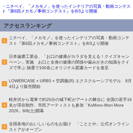
・ニチベイ、「メカモノ」を使ったインテリアの写真・動画コンテス
ト『第6回メカモノ事例コンテスト』を8/3より開催
アクセスランキング
ニチベイ、「メカモノ」を使ったインテリアの写真・動画コンテ
1
スト『第6回メカモノ事例コンテスト』を8/3より開催
日本歯磨工業会、「お口の健康がカラダを支える！クイズキャン
ペーン」実施 お口と全身の健康の関係や歯みがきの知識をクイ
2
ズで学ぶ 抽選で100名にオリジナル図書カードを進呈
LOWERCASE × URBS × 空調服(R) エクスクルーシブモデル 8月
3
4日より販売開始
軽井沢から電車で約25分の城下町がアートの舞台に 全国の若手16
名が滞在制作、市民アーティストも参加「KoMoro-Mori-More
4
2026」8/8(土)開幕
全国各地のおいしいものをお届け 「こととや」公式オンライン
5
ストアがオープン