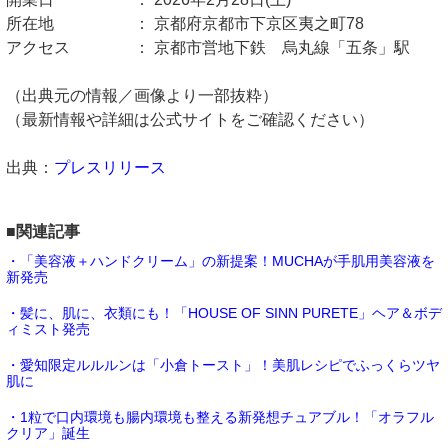
所在地 ： 京都府京都市下京区夷之町78
アクセス ： 京都市営地下鉄 烏丸線「五条」駅
（出典元の情報／画像より一部抜粋）
（最新情報や詳細は公式サイトをご確認ください）
出典：
プレスリリース
■関連記事
・「美容液＋ハンドクリーム」の新提案！MUCHAが手肌用美容液を
新発売
・髪に、肌に、衣類にも！「HOUSE OF SINN PURETE」ヘア＆ボデ
ィミスト発売
・愛知限定ルルルンは「小倉トースト」！美肌レシピでふっくらツヤ
肌に
・1粒で口内環境も腸内環境も整える新発想チュアブル！「オラフル
クリア」誕生