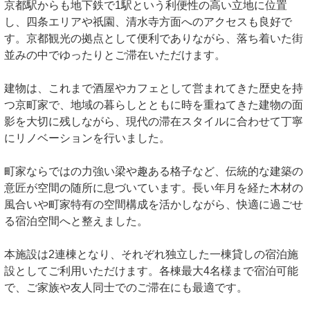
京都駅からも地下鉄で1駅という利便性の高い立地に位置
し、四条エリアや祇園、清水寺方面へのアクセスも良好で
す。京都観光の拠点として便利でありながら、落ち着いた街
並みの中でゆったりとご滞在いただけます。
建物は、これまで酒屋やカフェとして営まれてきた歴史を持
つ京町家で、地域の暮らしとともに時を重ねてきた建物の面
影を大切に残しながら、現代の滞在スタイルに合わせて丁寧
にリノベーションを行いました。
町家ならではの力強い梁や趣ある格子など、伝統的な建築の
意匠が空間の随所に息づいています。長い年月を経た木材の
風合いや町家特有の空間構成を活かしながら、快適に過ごせ
る宿泊空間へと整えました。
本施設は2連棟となり、それぞれ独立した一棟貸しの宿泊施
設としてご利用いただけます。各棟最大4名様まで宿泊可能
で、ご家族や友人同士でのご滞在にも最適です。