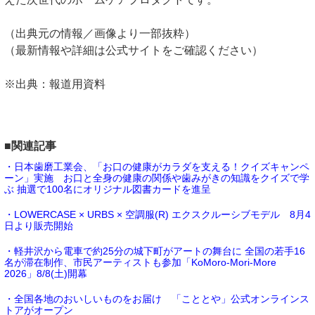
（出典元の情報／画像より一部抜粋）
（最新情報や詳細は公式サイトをご確認ください）
※出典：報道用資料
■関連記事
・日本歯磨工業会、「お口の健康がカラダを支える！クイズキャンペ
ーン」実施 お口と全身の健康の関係や歯みがきの知識をクイズで学
ぶ 抽選で100名にオリジナル図書カードを進呈
・LOWERCASE × URBS × 空調服(R) エクスクルーシブモデル 8月4
日より販売開始
・軽井沢から電車で約25分の城下町がアートの舞台に 全国の若手16
名が滞在制作、市民アーティストも参加「KoMoro-Mori-More
2026」8/8(土)開幕
・全国各地のおいしいものをお届け 「こととや」公式オンラインス
トアがオープン