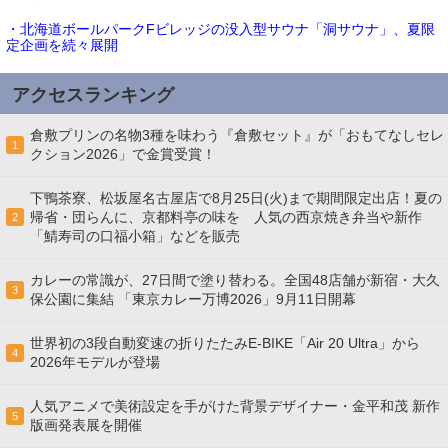
・北海道ボールパークFビレッジの没入型サウナ「洞サウナ」、夏限
定企画を続々展開
アクセスランキング
倉敷プリンの名物3種を味わう『倉敷セット』が「おもてなしセレ
1
クション2026」で金賞受賞！
下鴨茶寮、松坂屋名古屋店で8月25日(火)まで期間限定出店！夏の
帰省・団らんに、京都料亭の味を 人気の西京焼き弁当や新作
2
「鯖寿司の口福小箱」などを販売
カレーの常識が、27日間で塗り替わる。全国48店舗が新宿・大久
3
保公園に集結 「東京カレー万博2026」9月11日開幕
世界初の3段自動変速の折りたたみE-BIKE「Air 20 Ultra」から
4
2026年モデルが登場
人気アニメで美術設定を手がけた背景デザイナー・金平和茂 新作
5
版画発表展を開催