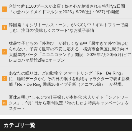
合計で約1,100ブースが出店！好奇心が刺激される特別な2日間
6
「小倉ハンドメイドマルシェ2026」9/26(土)・9/27(日)開催
韓国発「キシリトールストーン」がバズり中！ギルトフリーで楽
7
しむ、注目の“美味しくスマート”なお菓子事情
猛暑で子どもの「外遊び」が難しくなる中「暑すぎて外で遊ばせ
られない」子育て世帯の不安に応える 横浜市金沢区に親子向け
8
大型屋内パーク「ニコニコランド」開設 2026年7月20日(月)ビア
レヨコハマ新館2階にオープン
あなたの眠りは、どの動物？ スマートリング「Re・De Ring」
に、睡眠データから その日の眠りを動物キャラクターで表す新機
9
能「Re・De Ring 睡眠16タイプ分析（アニマル編）」が登場。
夏休み明け“しゅふ”の仕事探しが本格化 求人サイト「シフトワー
クス」、9月1日から期間限定「秋のしゅふ特集キャンペーン」を
10
スタート
カテゴリ一覧