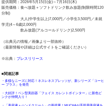
提供期間：2026年5月15日(金)～7月16日(木)
販売価格：食べ放題＋ソフトドリンク飲み放題(制限時間120
分制)
大人(中学生以上)7,000円／小学生3,500円／未就
学児(4～6歳)2,000円
飲み放題(アルコールドリンク)2,500円
（出典元の情報／画像より一部抜粋）
（最新情報や詳細は公式サイトをご確認ください）
※出典：
プレスリリース
■関連記事
・多様なニーズに対応！ネスレネスプレッソが、新シリーズ「コーヒ
ー プラス」を発売
・大好評！ペン型美顔器「フェイス カレントポインター」に新色ピ
ンクが仲間入り！
・「美容液＋ハンドクリーム」の新提案！MUCHAが手肌用美容液を