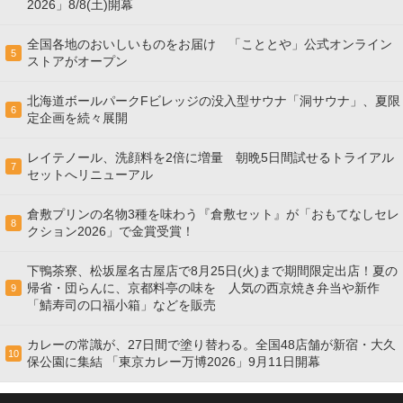
2026」8/8(土)開幕
全国各地のおいしいものをお届け 「こととや」公式オンライン
5
ストアがオープン
北海道ボールパークFビレッジの没入型サウナ「洞サウナ」、夏限
6
定企画を続々展開
レイテノール、洗顔料を2倍に増量 朝晩5日間試せるトライアル
7
セットへリニューアル
倉敷プリンの名物3種を味わう『倉敷セット』が「おもてなしセレ
8
クション2026」で金賞受賞！
下鴨茶寮、松坂屋名古屋店で8月25日(火)まで期間限定出店！夏の
帰省・団らんに、京都料亭の味を 人気の西京焼き弁当や新作
9
「鯖寿司の口福小箱」などを販売
カレーの常識が、27日間で塗り替わる。全国48店舗が新宿・大久
10
保公園に集結 「東京カレー万博2026」9月11日開幕