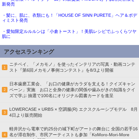
新発売
・髪に、肌に、衣類にも！「HOUSE OF SINN PURETE」ヘア＆ボデ
ィミスト発売
・愛知限定ルルルンは「小倉トースト」！美肌レシピでふっくらツヤ
肌に
アクセスランキング
ニチベイ、「メカモノ」を使ったインテリアの写真・動画コンテ
1
スト『第6回メカモノ事例コンテスト』を8/3より開催
日本歯磨工業会、「お口の健康がカラダを支える！クイズキャン
ペーン」実施 お口と全身の健康の関係や歯みがきの知識をクイ
2
ズで学ぶ 抽選で100名にオリジナル図書カードを進呈
LOWERCASE × URBS × 空調服(R) エクスクルーシブモデル 8月
3
4日より販売開始
軽井沢から電車で約25分の城下町がアートの舞台に 全国の若手16
名が滞在制作、市民アーティストも参加「KoMoro-Mori-More
4