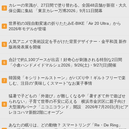
カレーの常識が、27日間で塗り替わる。全国48店舗が新宿・大久
3
保公園に集結 「東京カレー万博2026」9月11日開幕
世界初の3段自動変速の折りたたみE-BIKE「Air 20 Ultra」から
4
2026年モデルが登場
人気アニメで美術設定を手がけた背景デザイナー・金平和茂 新作
5
版画発表展を開催
合計で約1,100ブースが出店！好奇心が刺激される特別な2日間
6
「小倉ハンドメイドマルシェ2026」9/26(土)・9/27(日)開催
韓国発「キシリトールストーン」がバズり中！ギルトフリーで楽
7
しむ、注目の“美味しくスマート”なお菓子事情
猛暑で子どもの「外遊び」が難しくなる中「暑すぎて外で遊ばせ
られない」子育て世帯の不安に応える 横浜市金沢区に親子向け
8
大型屋内パーク「ニコニコランド」開設 2026年7月20日(月)ビア
レヨコハマ新館2階にオープン
あなたの眠りは、どの動物？ スマートリング「Re・De Ring」