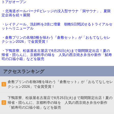
トアがオープン
・北海道ボールパークFビレッジの没入型サウナ「洞サウナ」、夏限
定企画を続々展開
・レイテノール、洗顔料を2倍に増量 朝晩5日間試せるトライアルセ
ットへリニューアル
・倉敷プリンの名物3種を味わう『倉敷セット』が「おもてなしセレ
クション2026」で金賞受賞！
・下鴨茶寮、松坂屋名古屋店で8月25日(火)まで期間限定出店！夏の
帰省・団らんに、京都料亭の味を 人気の西京焼き弁当や新作「鯖寿
司の口福小箱」などを販売
アクセスランキング
倉敷プリンの名物3種を味わう『倉敷セット』が「おもてなしセレ
1
クション2026」で金賞受賞！
下鴨茶寮、松坂屋名古屋店で8月25日(火)まで期間限定出店！夏の
帰省・団らんに、京都料亭の味を 人気の西京焼き弁当や新作
2
「鯖寿司の口福小箱」などを販売