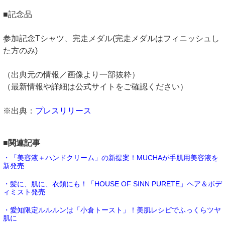
■記念品
参加記念Tシャツ、完走メダル(完走メダルはフィニッシュし
た方のみ)
（出典元の情報／画像より一部抜粋）
（最新情報や詳細は公式サイトをご確認ください）
※出典：
プレスリリース
■関連記事
・「美容液＋ハンドクリーム」の新提案！MUCHAが手肌用美容液を
新発売
・髪に、肌に、衣類にも！「HOUSE OF SINN PURETE」ヘア＆ボデ
ィミスト発売
・愛知限定ルルルンは「小倉トースト」！美肌レシピでふっくらツヤ
肌に