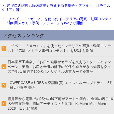
・1粒で口内環境も腸内環境も整える新発想チュアブル！「オラフル
クリア」誕生
・ニチベイ、「メカモノ」を使ったインテリアの写真・動画コンテス
ト『第6回メカモノ事例コンテスト』を8/3より開催
アクセスランキング
ニチベイ、「メカモノ」を使ったインテリアの写真・動画コンテ
1
スト『第6回メカモノ事例コンテスト』を8/3より開催
日本歯磨工業会、「お口の健康がカラダを支える！クイズキャン
ペーン」実施 お口と全身の健康の関係や歯みがきの知識をクイ
2
ズで学ぶ 抽選で100名にオリジナル図書カードを進呈
LOWERCASE × URBS × 空調服(R) エクスクルーシブモデル 8月
3
4日より販売開始
軽井沢から電車で約25分の城下町がアートの舞台に 全国の若手16
名が滞在制作、市民アーティストも参加「KoMoro-Mori-More
4
2026」8/8(土)開幕