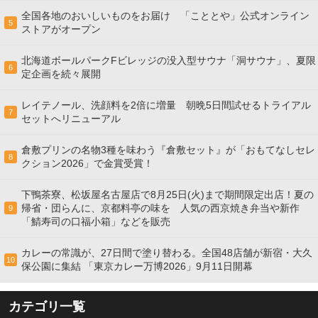
全国各地のおいしいものをお届け 「こととや」公式オンライン
5
ストアがオープン
北海道ボールパークFビレッジの没入型サウナ「洞サウナ」、夏限
6
定企画を続々展開
レイテノール、洗顔料を2倍に増量 朝晩5日間試せるトライアル
7
セットへリニューアル
倉敷プリンの名物3種を味わう『倉敷セット』が「おもてなしセレ
8
クション2026」で金賞受賞！
下鴨茶寮、松坂屋名古屋店で8月25日(火)まで期間限定出店！夏の
帰省・団らんに、京都料亭の味を 人気の西京焼き弁当や新作
9
「鯖寿司の口福小箱」などを販売
カレーの常識が、27日間で塗り替わる。全国48店舗が新宿・大久
10
保公園に集結 「東京カレー万博2026」9月11日開幕
カテゴリ一覧