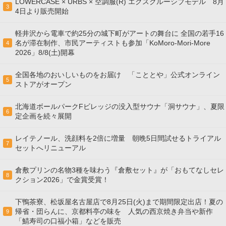
LOWERCASE × URBS × 空調服(R) エクスクルーシブモデル 8月
3
4日より販売開始
軽井沢から電車で約25分の城下町がアートの舞台に 全国の若手16
名が滞在制作、市民アーティストも参加「KoMoro-Mori-More
4
2026」8/8(土)開幕
全国各地のおいしいものをお届け 「こととや」公式オンライン
5
ストアがオープン
北海道ボールパークFビレッジの没入型サウナ「洞サウナ」、夏限
6
定企画を続々展開
レイテノール、洗顔料を2倍に増量 朝晩5日間試せるトライアル
7
セットへリニューアル
倉敷プリンの名物3種を味わう『倉敷セット』が「おもてなしセレ
8
クション2026」で金賞受賞！
下鴨茶寮、松坂屋名古屋店で8月25日(火)まで期間限定出店！夏の
帰省・団らんに、京都料亭の味を 人気の西京焼き弁当や新作
9
「鯖寿司の口福小箱」などを販売