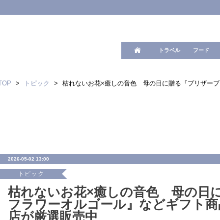
ワード検
トラベル
フード
TOP
>
トピック
>
枯れないお花×癒しの音色 母の日に贈る『プリザー
2026-05-02 13:00
トピック
枯れないお花×癒しの音色 母の日
フラワーオルゴール』などギフト商
店が厳選販売中