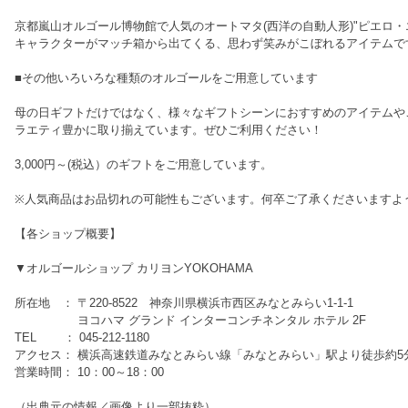
京都嵐山オルゴール博物館で人気のオートマタ(西洋の自動人形)"ピエロ
キャラクターがマッチ箱から出てくる、思わず笑みがこぼれるアイテムで
■その他いろいろな種類のオルゴールをご用意しています
母の日ギフトだけではなく、様々なギフトシーンにおすすめのアイテムや
ラエティ豊かに取り揃えています。ぜひご利用ください！
3,000円～(税込）のギフトをご用意しています。
※人気商品はお品切れの可能性もございます。何卒ご了承くださいますよ
【各ショップ概要】
▼オルゴールショップ カリヨンYOKOHAMA
所在地 ： 〒220-8522 神奈川県横浜市西区みなとみらい1-1-1
ヨコハマ グランド インターコンチネンタル ホテル 2F
TEL ： 045-212-1180
アクセス： 横浜高速鉄道みなとみらい線「みなとみらい」駅より徒歩約5
営業時間： 10：00～18：00
（出典元の情報／画像より一部抜粋）