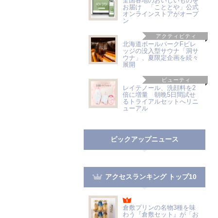
全国各地のおいしいものを
お届け 「こととや」公式
オンラインストアがオープ
ン
アクティビティ
北海道ボールパークFビレ
ッジの没入型サウナ「洞サ
ウナ」、夏限定企画を続々
展開
ビューティ
レイテノール、洗顔料を2
倍に増量 朝晩5日間試せ
るトライアルセットへリニ
ューアル
ピックアップニュース
アクセスランキング トップ10
倉敷プリンの名物3種を味
わう『倉敷セット』が「お