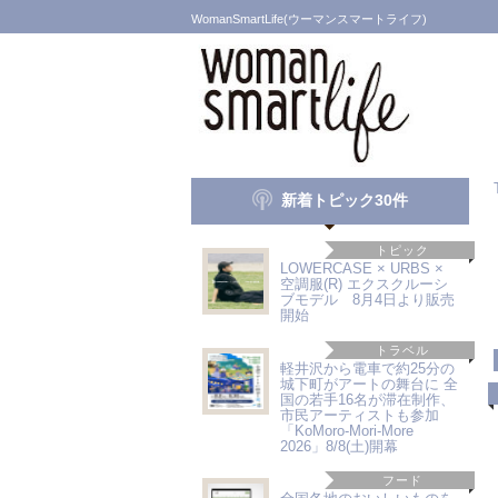
WomanSmartLife(ウーマンスマートライフ)
新着トピック30件
トピック
LOWERCASE × URBS ×
空調服(R) エクスクルーシ
ブモデル 8月4日より販売
開始
トラベル
軽井沢から電車で約25分の
城下町がアートの舞台に 全
国の若手16名が滞在制作、
市民アーティストも参加
「KoMoro-Mori-More
2026」8/8(土)開幕
フード