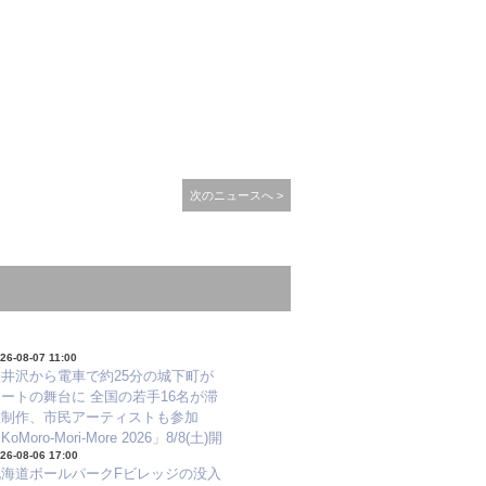
次のニュースへ >
26-08-07 11:00
軽井沢から電車で約25分の城下町が
ートの舞台に 全国の若手16名が滞
在制作、市民アーティストも参加
KoMoro-Mori-More 2026」8/8(土)開
26-08-06 17:00
幕
北海道ボールパークFビレッジの没入