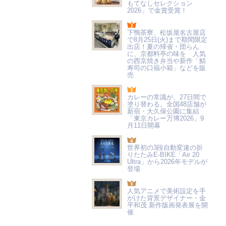
もてなしセレクション
2026」で金賞受賞！
下鴨茶寮、松坂屋名古屋店
で8月25日(火)まで期間限定
出店！夏の帰省・団らん
に、京都料亭の味を 人気
の西京焼き弁当や新作「鯖
寿司の口福小箱」などを販
売
カレーの常識が、27日間で
塗り替わる。全国48店舗が
新宿・大久保公園に集結
「東京カレー万博2026」9
月11日開幕
世界初の3段自動変速の折
りたたみE-BIKE「Air 20
Ultra」から2026年モデルが
登場
人気アニメで美術設定を手
がけた背景デザイナー・金
平和茂 新作版画発表展を開
催