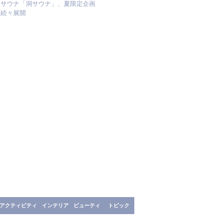
型サウナ「洞サウナ」、夏限定企画
を続々展開
アクティビティ
インテリア
ビューティ
トピック