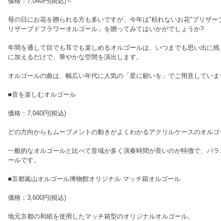
価格：7,040円(税込)～
母の日にお花を贈られる方も多いですが、今年は"枯れないお花"プリザー
リザーブドフラワーオルゴール」を贈ってみてはいかがでしょうか?
年間を通して目でも耳でも楽しめるオルゴールは、いつまでも思い出に残
に加えるだけで、華やかな空間を演出します。
オルゴールの曲は、幅広い年代に人気の「星に願いを」でご用意していま
■音を楽しむオルゴール
価格：7,040円(税込)
どの方向からもムーブメントの動きがよくわかるアクリルケースのオルゴ
一般的なオルゴールと比べて音域が多く演奏時間が長いのが特徴で、バラ
ールです。
■京都嵐山オルゴール博物館オリジナル マッチ箱オルゴール
価格：3,600円(税込)
地元京都の和紙を使用したマッチ箱型のオリジナルオルゴール。