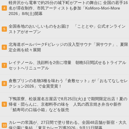
軽井沢から電車で約25分の城下町がアートの舞台に 全国の若手16
名が滞在制作、市民アーティストも参加「KoMoro-Mori-More
4
2026」8/8(土)開幕
全国各地のおいしいものをお届け 「こととや」公式オンライン
5
ストアがオープン
北海道ボールパークFビレッジの没入型サウナ「洞サウナ」、夏限
6
定企画を続々展開
レイテノール、洗顔料を2倍に増量 朝晩5日間試せるトライアル
7
セットへリニューアル
倉敷プリンの名物3種を味わう『倉敷セット』が「おもてなしセレ
8
クション2026」で金賞受賞！
下鴨茶寮、松坂屋名古屋店で8月25日(火)まで期間限定出店！夏の
帰省・団らんに、京都料亭の味を 人気の西京焼き弁当や新作
9
「鯖寿司の口福小箱」などを販売
カレーの常識が、27日間で塗り替わる。全国48店舗が新宿・大久
10
保公園に集結 「東京カレー万博2026」9月11日開幕