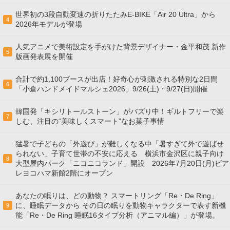
世界初の3段自動変速の折りたたみE-BIKE「Air 20 Ultra」から
4
2026年モデルが登場
人気アニメで美術設定を手がけた背景デザイナー・金平和茂 新作
5
版画発表展を開催
合計で約1,100ブースが出店！好奇心が刺激される特別な2日間
6
「小倉ハンドメイドマルシェ2026」9/26(土)・9/27(日)開催
韓国発「キシリトールストーン」がバズり中！ギルトフリーで楽
7
しむ、注目の“美味しくスマート”なお菓子事情
猛暑で子どもの「外遊び」が難しくなる中「暑すぎて外で遊ばせ
られない」子育て世帯の不安に応える 横浜市金沢区に親子向け
8
大型屋内パーク「ニコニコランド」開設 2026年7月20日(月)ビア
レヨコハマ新館2階にオープン
あなたの眠りは、どの動物？ スマートリング「Re・De Ring」
に、睡眠データから その日の眠りを動物キャラクターで表す新機
9
能「Re・De Ring 睡眠16タイプ分析（アニマル編）」が登場。