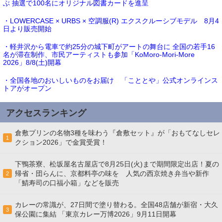
ぶ 抽選で100名にオリジナル図書カードを進呈
・LOWERCASE × URBS × 空調服(R) エクスクルーシブモデル 8月4
日より販売開始
・軽井沢から電車で約25分の城下町がアートの舞台に 全国の若手16
名が滞在制作、市民アーティストも参加「KoMoro-Mori-More
2026」8/8(土)開幕
・全国各地のおいしいものをお届け 「こととや」公式オンラインス
トアがオープン
アクセスランキング
倉敷プリンの名物3種を味わう『倉敷セット』が「おもてなしセレ
1
クション2026」で金賞受賞！
下鴨茶寮、松坂屋名古屋店で8月25日(火)まで期間限定出店！夏の
帰省・団らんに、京都料亭の味を 人気の西京焼き弁当や新作
2
「鯖寿司の口福小箱」などを販売
カレーの常識が、27日間で塗り替わる。全国48店舗が新宿・大久
3
保公園に集結 「東京カレー万博2026」9月11日開幕