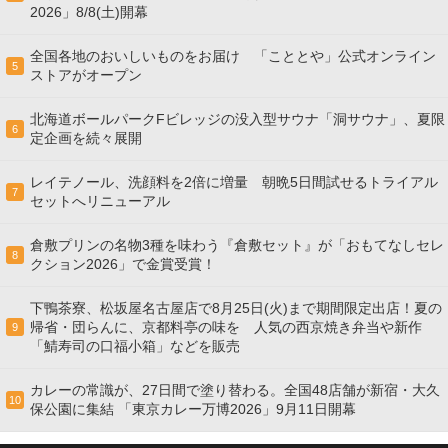
2026」8/8(土)開幕
全国各地のおいしいものをお届け 「こととや」公式オンライン
5
ストアがオープン
北海道ボールパークFビレッジの没入型サウナ「洞サウナ」、夏限
6
定企画を続々展開
レイテノール、洗顔料を2倍に増量 朝晩5日間試せるトライアル
7
セットへリニューアル
倉敷プリンの名物3種を味わう『倉敷セット』が「おもてなしセレ
8
クション2026」で金賞受賞！
下鴨茶寮、松坂屋名古屋店で8月25日(火)まで期間限定出店！夏の
帰省・団らんに、京都料亭の味を 人気の西京焼き弁当や新作
9
「鯖寿司の口福小箱」などを販売
カレーの常識が、27日間で塗り替わる。全国48店舗が新宿・大久
10
保公園に集結 「東京カレー万博2026」9月11日開幕