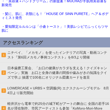
・「美容液＋ハンドクリーム」の新提案！MUCHAが手肌用美容液を
新発売
・髪に、肌に、衣類にも！「HOUSE OF SINN PURETE」ヘア＆ボデ
ィミスト発売
・愛知限定ルルルンは「小倉トースト」！美肌レシピでふっくらツヤ
肌に
アクセスランキング
ニチベイ、「メカモノ」を使ったインテリアの写真・動画コンテ
1
スト『第6回メカモノ事例コンテスト』を8/3より開催
日本歯磨工業会、「お口の健康がカラダを支える！クイズキャン
ペーン」実施 お口と全身の健康の関係や歯みがきの知識をクイ
2
ズで学ぶ 抽選で100名にオリジナル図書カードを進呈
LOWERCASE × URBS × 空調服(R) エクスクルーシブモデル 8月
3
4日より販売開始
軽井沢から電車で約25分の城下町がアートの舞台に 全国の若手16
名が滞在制作、市民アーティストも参加「KoMoro-Mori-More
4