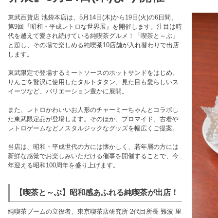
東武百貨店 池袋本店は、5月14日(木)から19日(火)の6日間、
第9回『昭和・平成レトロな世界展』を開催します。注目は時
代を越えて愛され続けている純喫茶グルメ！「喫茶と～ぶ」
と題し、その場で楽しめる純喫茶10店舗が入れ替わりで出店
します。
東武限定で登場するミートソースのホットサンドをはじめ、
りんごを贅沢に使用したタルトタタン、見た目も愛らしいス
イーツなど、バリエーション豊かに展開。
また、レトロかわいいお人形のチャーミーちゃんとコラボし
た東武限定品が登場します。そのほか、プロマイド、古着や
レトロゲームなどノスタルジックなグッズを幅広くご提案。
当店は、昭和・平成世代の方には懐かしく、若年層の方には
新鮮な感覚でお楽しみいただける催事を開催することで、今
年迎える昭和100周年を盛り上げます。
【喫茶と～ぶ】昭和感あふれる純喫茶が出店！
純喫茶ブームの立役者、東京喫茶店研究所 2代目所長 難波 里