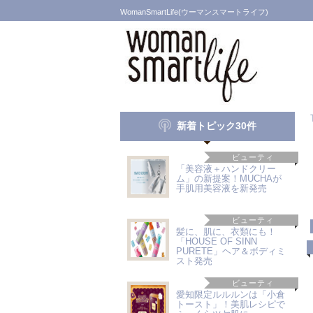
WomanSmartLife(ウーマンスマートライフ)
新着トピック30件
ビューティ
「美容液＋ハンドクリー
ム」の新提案！MUCHAが
手肌用美容液を新発売
ビューティ
髪に、肌に、衣類にも！
「HOUSE OF SINN
PURETE」ヘア＆ボディミ
スト発売
ビューティ
愛知限定ルルルンは「小倉
トースト」！美肌レシピで