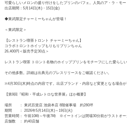
可愛らしいメロンの盛り付けをしたプリンのパフェ。人気のア・ラ・モー
出店期間：5月14日(木)・15日(金)
◆東武限定チャーミーちゃんが登場！
＜東武限定＞
【レストラン喫茶トロント チャーミーちゃん】
コラボトロントホイップもりもりプリンちゃん
26,400円＜販売予定30点＞
レストラン喫茶 トロント名物のホイッププリンをモチーフにした愛らし
その他多数。詳細は出典元のプレスリリースをご確認ください。
※4月30日(木)時点の内容です。出店ブランド・内容など変更となる場合
【第9回『昭和・平成レトロな世界展』ほか概要】
場所 ： 東武百貨店 池袋本店 8階催事場 約280坪
期間 ： 2026年5月14日(木)～19日(火)
営業時間： 午前10時～午後7時 ※イートインは閉場30分前がラストオ
店舗数 ： 約40店舗