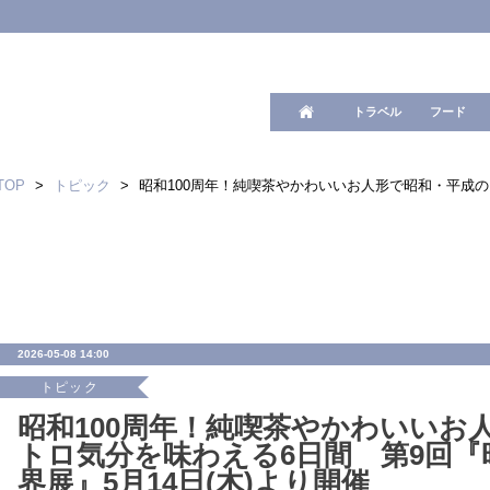
ワード検
トラベル
フード
TOP
>
トピック
>
昭和100周年！純喫茶やかわいいお人形で昭和・平成の
2026-05-08 14:00
トピック
昭和100周年！純喫茶やかわいいお
トロ気分を味わえる6日間 第9回
界展』5月14日(木)より開催