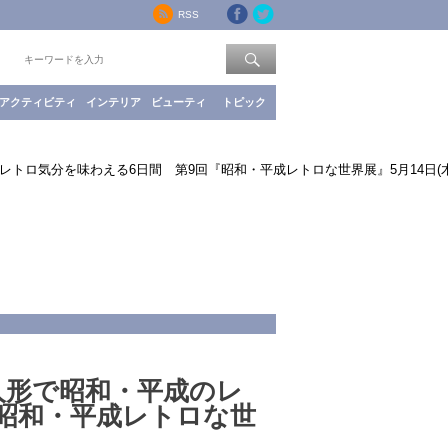
RSS
索：
アクティビティ
インテリア
ビューティ
トピック
レトロ気分を味わえる6日間 第9回『昭和・平成レトロな世界展』5月14日(
人形で昭和・平成のレ
『昭和・平成レトロな世