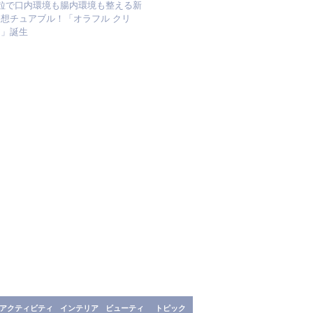
1粒で口内環境も腸内環境も整える新
発想チュアブル！「オラフル クリ
ア」誕生
アクティビティ
インテリア
ビューティ
トピック