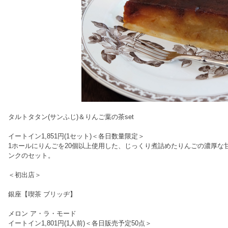
タルトタタン(サンふじ)＆りんご葉の茶set
イートイン1,851円(1セット)＜各日数量限定＞
1ホールにりんごを20個以上使用した、じっくり煮詰めたりんごの濃厚な
ンクのセット。
＜初出店＞
銀座【喫茶 ブリッヂ】
メロン ア・ラ・モード
イートイン1,801円(1人前)＜各日販売予定50点＞