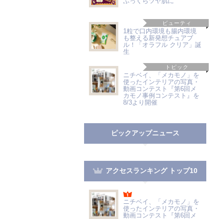
ふっくらツヤ肌に
ビューティ
1粒で口内環境も腸内環境
も整える新発想チュアブ
ル！「オラフル クリア」誕
生
トピック
ニチベイ、「メカモノ」を
使ったインテリアの写真・
動画コンテスト『第6回メ
カモノ事例コンテスト』を
8/3より開催
ピックアップニュース
アクセスランキング トップ10
ニチベイ、「メカモノ」を
使ったインテリアの写真・
動画コンテスト『第6回メ