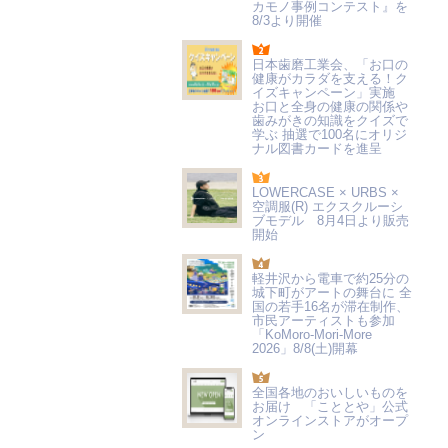
カモノ事例コンテスト』を
8/3より開催
日本歯磨工業会、「お口の
健康がカラダを支える！ク
イズキャンペーン」実施
お口と全身の健康の関係や
歯みがきの知識をクイズで
学ぶ 抽選で100名にオリジ
ナル図書カードを進呈
LOWERCASE × URBS ×
空調服(R) エクスクルーシ
ブモデル 8月4日より販売
開始
軽井沢から電車で約25分の
城下町がアートの舞台に 全
国の若手16名が滞在制作、
市民アーティストも参加
「KoMoro-Mori-More
2026」8/8(土)開幕
全国各地のおいしいものを
お届け 「こととや」公式
オンラインストアがオープ
ン