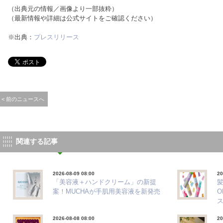
（出典元の情報／画像より一部抜粋）
（最新情報や詳細は公式サイトをご確認ください）
※出典：
プレスリリース
< 前のニュースへ
関連する記事
2026-08-09 08:00
20
「美容液＋ハンドクリーム」の新提
髪
案！MUCHAが手肌用美容液を新発売
O
2026-08-08 08:00
20