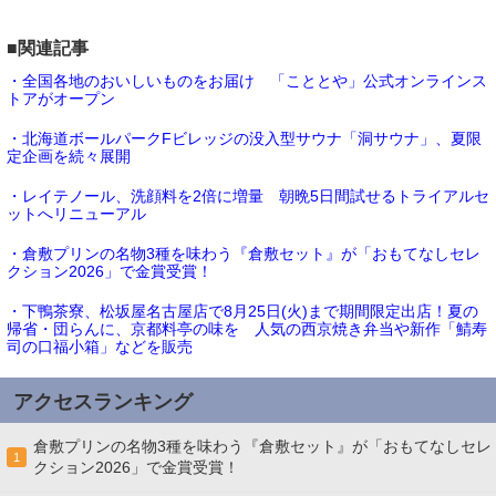
■関連記事
・全国各地のおいしいものをお届け 「こととや」公式オンラインス
トアがオープン
・北海道ボールパークFビレッジの没入型サウナ「洞サウナ」、夏限
定企画を続々展開
・レイテノール、洗顔料を2倍に増量 朝晩5日間試せるトライアルセ
ットへリニューアル
・倉敷プリンの名物3種を味わう『倉敷セット』が「おもてなしセレ
クション2026」で金賞受賞！
・下鴨茶寮、松坂屋名古屋店で8月25日(火)まで期間限定出店！夏の
帰省・団らんに、京都料亭の味を 人気の西京焼き弁当や新作「鯖寿
司の口福小箱」などを販売
アクセスランキング
倉敷プリンの名物3種を味わう『倉敷セット』が「おもてなしセレ
1
クション2026」で金賞受賞！