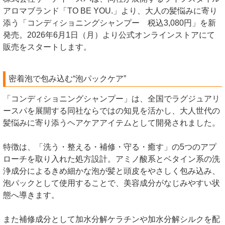
アロマブランド「TO BE YOU.」より、大人の髪悩みに寄り
添う「コンディショニングシャンプー 税込3,080​円」を新
発売。2026年6月1日（月）より公式オンラインストアにて
販売をスタートします。
密着泡で包み込む“泡パックケア”
「コンディショニングシャンプー」は、全国でラグジュアリ
ースパを展開する同社ならではの知見を活かし、大人世代の
髪悩みに寄り添うヘアケアアイテムとして開発されました。
特徴は、「洗う・整える・補修・守る・癒す」の5つのアプ
ローチを取り入れた処方設計。アミノ酸系とベタイン系の洗
浄成分によるきめ細かな泡が髪と頭皮をやさしく包み込み、
泡パックとして使用することで、美容成分がなじみやすい状
態へ導きます。
また補修成分として加水分解ケラチンや加水分解シルクを配