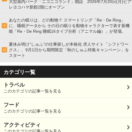
大型屋内パーク「ニコニコランド」開設 2026年7月20日(月)ビア
レヨコハマ新館2階にオープン
あなたの眠りは、どの動物？ スマートリング「Re・De Ring」
に、睡眠データから その日の眠りを動物キャラクターで表す新機
9
能「Re・De Ring 睡眠16タイプ分析（アニマル編）」が登場。
夏休み明け“しゅふ”の仕事探しが本格化 求人サイト「シフトワー
クス」、9月1日から期間限定「秋のしゅふ特集キャンペーン」を
10
スタート
カテゴリ一覧
トラベル
このカテゴリの記事一覧を見る
フード
このカテゴリの記事一覧を見る
アクティビティ
このカテゴリの記事一覧を見る