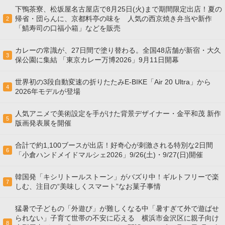
下鴨茶寮、松坂屋名古屋店で8月25日(火)まで期間限定出店！夏の
帰省・団らんに、京都料亭の味を 人気の西京焼き弁当や新作
2
「鯖寿司の口福小箱」などを販売
カレーの常識が、27日間で塗り替わる。全国48店舗が新宿・大久
3
保公園に集結 「東京カレー万博2026」9月11日開幕
世界初の3段自動変速の折りたたみE-BIKE「Air 20 Ultra」から
4
2026年モデルが登場
人気アニメで美術設定を手がけた背景デザイナー・金平和茂 新作
5
版画発表展を開催
合計で約1,100ブースが出店！好奇心が刺激される特別な2日間
6
「小倉ハンドメイドマルシェ2026」9/26(土)・9/27(日)開催
韓国発「キシリトールストーン」がバズり中！ギルトフリーで楽
7
しむ、注目の“美味しくスマート”なお菓子事情
猛暑で子どもの「外遊び」が難しくなる中「暑すぎて外で遊ばせ
られない」子育て世帯の不安に応える 横浜市金沢区に親子向け
8