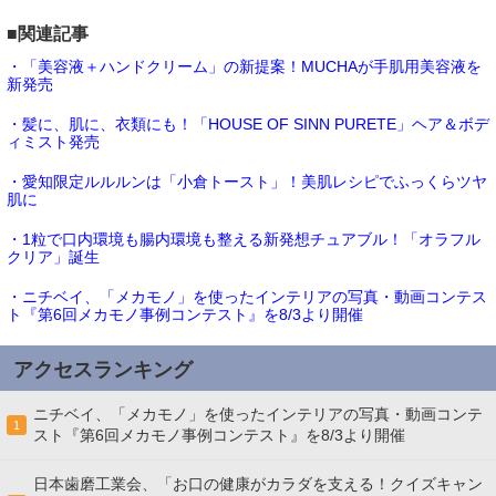
■関連記事
・「美容液＋ハンドクリーム」の新提案！MUCHAが手肌用美容液を
新発売
・髪に、肌に、衣類にも！「HOUSE OF SINN PURETE」ヘア＆ボデ
ィミスト発売
・愛知限定ルルルンは「小倉トースト」！美肌レシピでふっくらツヤ
肌に
・1粒で口内環境も腸内環境も整える新発想チュアブル！「オラフル
クリア」誕生
・ニチベイ、「メカモノ」を使ったインテリアの写真・動画コンテス
ト『第6回メカモノ事例コンテスト』を8/3より開催
アクセスランキング
ニチベイ、「メカモノ」を使ったインテリアの写真・動画コンテ
1
スト『第6回メカモノ事例コンテスト』を8/3より開催
日本歯磨工業会、「お口の健康がカラダを支える！クイズキャン