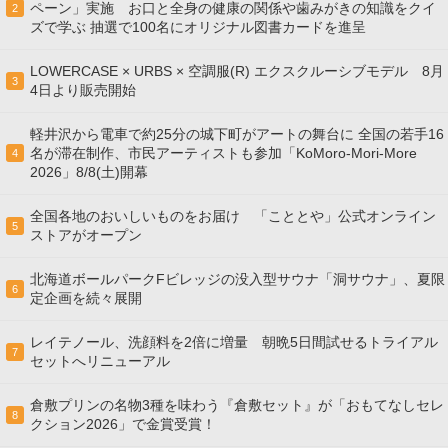
ペーン」実施 お口と全身の健康の関係や歯みがきの知識をクイ
2
ズで学ぶ 抽選で100名にオリジナル図書カードを進呈
LOWERCASE × URBS × 空調服(R) エクスクルーシブモデル 8月
3
4日より販売開始
軽井沢から電車で約25分の城下町がアートの舞台に 全国の若手16
名が滞在制作、市民アーティストも参加「KoMoro-Mori-More
4
2026」8/8(土)開幕
全国各地のおいしいものをお届け 「こととや」公式オンライン
5
ストアがオープン
北海道ボールパークFビレッジの没入型サウナ「洞サウナ」、夏限
6
定企画を続々展開
レイテノール、洗顔料を2倍に増量 朝晩5日間試せるトライアル
7
セットへリニューアル
倉敷プリンの名物3種を味わう『倉敷セット』が「おもてなしセレ
8
クション2026」で金賞受賞！