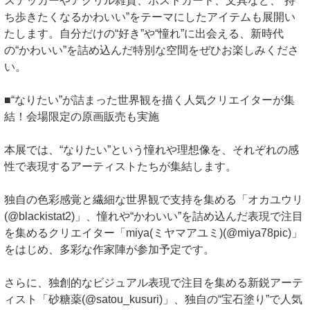
ステッカーやアクリル雑貨、ポストカード、文具など、“持
ち歩きたくなるかわいい”をテーマにしたアイテムも展開い
たします。自分だけの“好き”や“憧れ”に出会える、新時代
の“かわいい”を詰め込んだ特別な空間をぜひお楽しみくださ
い。
■“なりたい”が詰まった世界観を描く人気クリエイターが集
結！会場限定の原画販売も実施
本展では、“なりたい”という憧れや理想像を、それぞれの感
性で表現するアーティストたちが集結します。
独自の色彩感覚と繊細な世界観で支持を集める「オカユウリ
(@blackistat2)」、憧れや“かわいい”を詰め込んだ表現で注目
を集めるクリエイター「miya(ミヤマアユミ)(@miya78pic)」
をはじめ、多彩な作家陣が参加予定です。
さらに、独創的なビジュアル表現で注目を集める新鋭アーテ
ィスト「砂糖薬(@satou_kusuri)」、独自の“宝石塗り”で人気