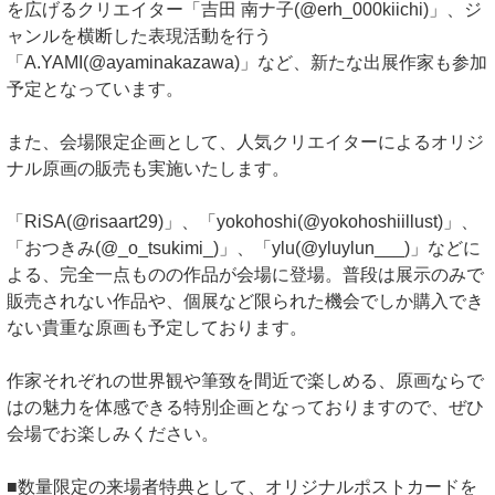
を広げるクリエイター「吉田 南ナ子(@erh_000kiichi)」、ジ
ャンルを横断した表現活動を行う
「A.YAMI(@ayaminakazawa)」など、新たな出展作家も参加
予定となっています。
また、会場限定企画として、人気クリエイターによるオリジ
ナル原画の販売も実施いたします。
「RiSA(@risaart29)」、「yokohoshi(@yokohoshiillust)」、
「おつきみ(@_o_tsukimi_)」、「ylu(@yluylun___)」などに
よる、完全一点ものの作品が会場に登場。普段は展示のみで
販売されない作品や、個展など限られた機会でしか購入でき
ない貴重な原画も予定しております。
作家それぞれの世界観や筆致を間近で楽しめる、原画ならで
はの魅力を体感できる特別企画となっておりますので、ぜひ
会場でお楽しみください。
■数量限定の来場者特典として、オリジナルポストカードを