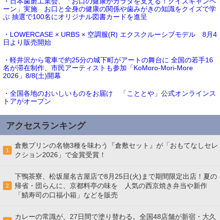
・日本歯磨工業会、「お口の健康がカラダを支える！クイズキャンペ
ーン」実施 お口と全身の健康の関係や歯みがきの知識をクイズで学
ぶ 抽選で100名にオリジナル図書カードを進呈
・LOWERCASE × URBS × 空調服(R) エクスクルーシブモデル 8月4
日より販売開始
・軽井沢から電車で約25分の城下町がアートの舞台に 全国の若手16
名が滞在制作、市民アーティストも参加「KoMoro-Mori-More
2026」8/8(土)開幕
・全国各地のおいしいものをお届け 「こととや」公式オンラインス
トアがオープン
アクセスランキング
倉敷プリンの名物3種を味わう『倉敷セット』が「おもてなしセレ
1
クション2026」で金賞受賞！
下鴨茶寮、松坂屋名古屋店で8月25日(火)まで期間限定出店！夏の
帰省・団らんに、京都料亭の味を 人気の西京焼き弁当や新作
2
「鯖寿司の口福小箱」などを販売
カレーの常識が、27日間で塗り替わる。全国48店舗が新宿・大久