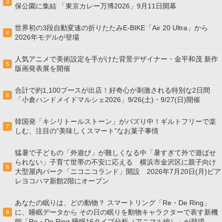
3
保公園に集結 「東京カレー万博2026」9月11日開幕
世界初の3段自動変速の折りたたみE-BIKE「Air 20 Ultra」から
4
2026年モデルが登場
人気アニメで美術設定を手がけた背景デザイナー・金平和茂 新作
5
版画発表展を開催
合計で約1,100ブースが出店！好奇心が刺激される特別な2日間
6
「小倉ハンドメイドマルシェ2026」9/26(土)・9/27(日)開催
韓国発「キシリトールストーン」がバズり中！ギルトフリーで楽
7
しむ、注目の“美味しくスマート”なお菓子事情
猛暑で子どもの「外遊び」が難しくなる中「暑すぎて外で遊ばせ
られない」子育て世帯の不安に応える 横浜市金沢区に親子向け
8
大型屋内パーク「ニコニコランド」開設 2026年7月20日(月)ビア
レヨコハマ新館2階にオープン
あなたの眠りは、どの動物？ スマートリング「Re・De Ring」
に、睡眠データから その日の眠りを動物キャラクターで表す新機
9
能「Re・De Ring 睡眠16タイプ分析（アニマル編）」が登場。