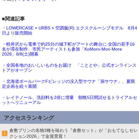
■関連記事
・LOWERCASE × URBS × 空調服(R) エクスクルーシブモデル 8月4
日より販売開始
・軽井沢から電車で約25分の城下町がアートの舞台に 全国の若手16
名が滞在制作、市民アーティストも参加「KoMoro-Mori-More
2026」8/8(土)開幕
・全国各地のおいしいものをお届け 「こととや」公式オンラインス
トアがオープン
・北海道ボールパークFビレッジの没入型サウナ「洞サウナ」、夏限
定企画を続々展開
・レイテノール、洗顔料を2倍に増量 朝晩5日間試せるトライアルセ
ットへリニューアル
アクセスランキング
倉敷プリンの名物3種を味わう『倉敷セット』が「おもてなしセレ
1
クション2026」で金賞受賞！