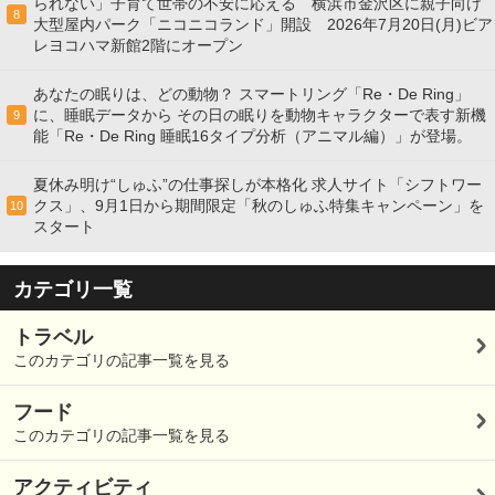
られない」子育て世帯の不安に応える 横浜市金沢区に親子向け
8
大型屋内パーク「ニコニコランド」開設 2026年7月20日(月)ビア
レヨコハマ新館2階にオープン
あなたの眠りは、どの動物？ スマートリング「Re・De Ring」
に、睡眠データから その日の眠りを動物キャラクターで表す新機
9
能「Re・De Ring 睡眠16タイプ分析（アニマル編）」が登場。
夏休み明け“しゅふ”の仕事探しが本格化 求人サイト「シフトワー
クス」、9月1日から期間限定「秋のしゅふ特集キャンペーン」を
10
スタート
カテゴリ一覧
トラベル
このカテゴリの記事一覧を見る
フード
このカテゴリの記事一覧を見る
アクティビティ