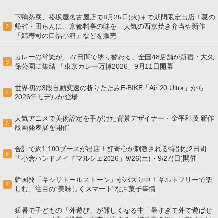
下鴨茶寮、松坂屋名古屋店で8月25日(火)まで期間限定出店！夏の
帰省・団らんに、京都料亭の味を 人気の西京焼き弁当や新作
2
「鯖寿司の口福小箱」などを販売
カレーの常識が、27日間で塗り替わる。全国48店舗が新宿・大久
3
保公園に集結 「東京カレー万博2026」9月11日開幕
世界初の3段自動変速の折りたたみE-BIKE「Air 20 Ultra」から
4
2026年モデルが登場
人気アニメで美術設定を手がけた背景デザイナー・金平和茂 新作
5
版画発表展を開催
合計で約1,100ブースが出店！好奇心が刺激される特別な2日間
6
「小倉ハンドメイドマルシェ2026」9/26(土)・9/27(日)開催
韓国発「キシリトールストーン」がバズり中！ギルトフリーで楽
7
しむ、注目の“美味しくスマート”なお菓子事情
猛暑で子どもの「外遊び」が難しくなる中「暑すぎて外で遊ばせ