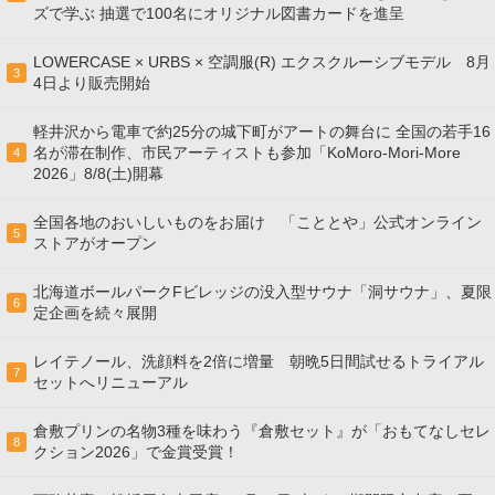
ズで学ぶ 抽選で100名にオリジナル図書カードを進呈
LOWERCASE × URBS × 空調服(R) エクスクルーシブモデル 8月
3
4日より販売開始
軽井沢から電車で約25分の城下町がアートの舞台に 全国の若手16
名が滞在制作、市民アーティストも参加「KoMoro-Mori-More
4
2026」8/8(土)開幕
全国各地のおいしいものをお届け 「こととや」公式オンライン
5
ストアがオープン
北海道ボールパークFビレッジの没入型サウナ「洞サウナ」、夏限
6
定企画を続々展開
レイテノール、洗顔料を2倍に増量 朝晩5日間試せるトライアル
7
セットへリニューアル
倉敷プリンの名物3種を味わう『倉敷セット』が「おもてなしセレ
8
クション2026」で金賞受賞！