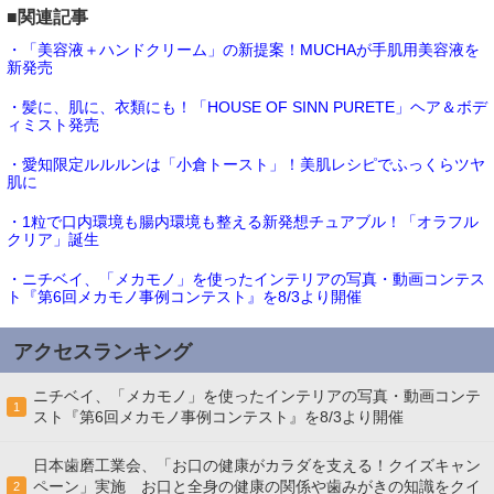
■関連記事
・「美容液＋ハンドクリーム」の新提案！MUCHAが手肌用美容液を
新発売
・髪に、肌に、衣類にも！「HOUSE OF SINN PURETE」ヘア＆ボデ
ィミスト発売
・愛知限定ルルルンは「小倉トースト」！美肌レシピでふっくらツヤ
肌に
・1粒で口内環境も腸内環境も整える新発想チュアブル！「オラフル
クリア」誕生
・ニチベイ、「メカモノ」を使ったインテリアの写真・動画コンテス
ト『第6回メカモノ事例コンテスト』を8/3より開催
アクセスランキング
ニチベイ、「メカモノ」を使ったインテリアの写真・動画コンテ
1
スト『第6回メカモノ事例コンテスト』を8/3より開催
日本歯磨工業会、「お口の健康がカラダを支える！クイズキャン
ペーン」実施 お口と全身の健康の関係や歯みがきの知識をクイ
2