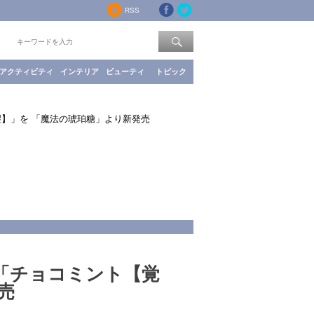
RSS
索：
アクティビティ
インテリア
ビューティ
トピック
醒】」を 「魔法の琥珀糖」より新発売
「チョコミント【覚
売