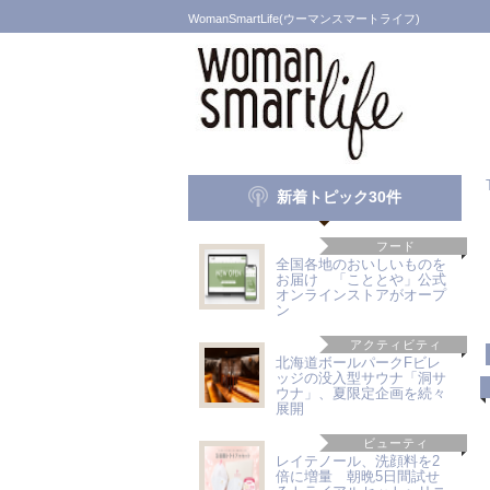
WomanSmartLife(ウーマンスマートライフ)
新着トピック30件
フード
全国各地のおいしいものを
お届け 「こととや」公式
オンラインストアがオープ
ン
アクティビティ
北海道ボールパークFビレ
ッジの没入型サウナ「洞サ
ウナ」、夏限定企画を続々
展開
ビューティ
レイテノール、洗顔料を2
倍に増量 朝晩5日間試せ