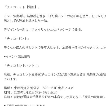
「チョコミント【覚醒】」
ミント強度3倍。清涼感を引き上げた強ミントの琥珀糖を使用。しっかり
味としての完成を追求した一品。
デザインも一新し、スタイリッシュなパッケージで登場。
「チョコ×ミント」
辛くないほんのりミントで昨年大ヒット。油脂分不使用のすっきりとした
■イベント出店情報
「チョコミントハント！」
現在、チョコミント愛好家(チョコミン党)が集う東武百貨店 池袋店の国
ています。
場所： 東武百貨店 池袋店 B2F・B1F 食品フロア
期間： 2026年5月21日(木)～6月3日(水)
詳細： 普段は通販や千葉県松戸市の本店でしか買えない「魔法の琥珀糖
■「魔法の琥珀糖」のこだわり