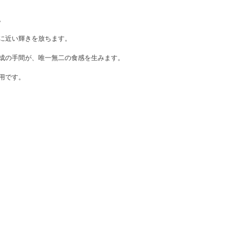
。
に近い輝きを放ちます。
成の手間が、唯一無二の食感を生みます。
用です。