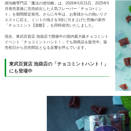
琥珀糖専門店「魔法の琥珀糖」は、2026年5月21日、2025年5
月発売直後に完売続出した人気フレーバー「チョコ×ミン
ト」を期間限定発売。さらに今年は、お客様からの熱いリク
エストに応え、ミントの強さを3倍に引き上げた究極の新作
「チョコミント【覚醒】」を同時発売いたしました。
現在、東武百貨店 池袋店で開催中の国内最大級チョコミント
イベント「チョコミントハント！」でも両商品を販売中。販
売初日から完売間近となる反響を呼んでいます。
東武百貨店 池袋店の「チョコミントハント！」
にも登場中