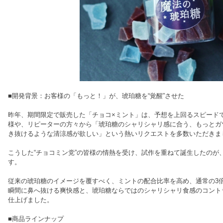
■開発背景：お客様の「もっと！」が、琥珀糖を“覚醒”させた
昨年、期間限定で販売した「チョコ×ミント」は、予想を上回るスピード
様や、リピーターの方々から「琥珀糖のシャリシャリ感に合う、もっとガ
き抜けるような清涼感が欲しい」という熱いリクエストを多数いただきま
こうした“チョコミン党”の皆様の情熱を受け、試作を重ねて誕生したのが
す。
従来の琥珀糖のイメージを覆すべく、ミントの配合比率を高め、通常の3倍
瞬間に鼻へ抜ける爽快感と、琥珀糖ならではのシャリシャリ食感のコントラ
仕上げました。
■商品ラインナップ