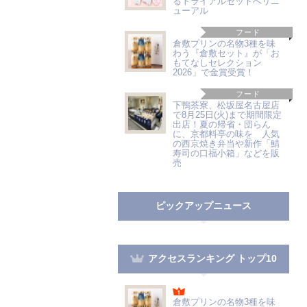
るトライアルセットへリニ
ューアル
フード
倉敷プリンの名物3種を味
わう『倉敷セット』が「お
もてなしセレクション
2026」で金賞受賞！
フード
下鴨茶寮、松坂屋名古屋店
で8月25日(火)まで期間限定
出店！夏の帰省・団らん
に、京都料亭の味を 人気
の西京焼き弁当や新作「鯖
寿司の口福小箱」などを販
売
ピックアップニュース
アクセスランキング トップ10
倉敷プリンの名物3種を味