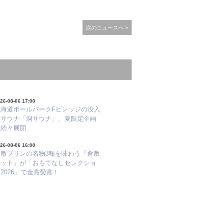
次のニュースへ >
26-08-06 17:00
北海道ボールパークFビレッジの没入
型サウナ「洞サウナ」、夏限定企画
を続々展開
26-08-06 16:00
倉敷プリンの名物3種を味わう『倉敷
セット』が「おもてなしセレクショ
2026」で金賞受賞！