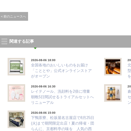
< 前のニュースへ
関連する記事
2026-08-06 18:00
20
全国各地のおいしいものをお届け
「こととや」公式オンラインストア
がオープン
2026-08-06 16:30
20
レイテノール、洗顔料を2倍に増量
朝晩5日間試せるトライアルセットへ
リニューアル
ン
2026-08-06 15:00
下鴨茶寮、松坂屋名古屋店で8月25日
(火)まで期間限定出店！夏の帰省・団
らんに、京都料亭の味を 人気の西