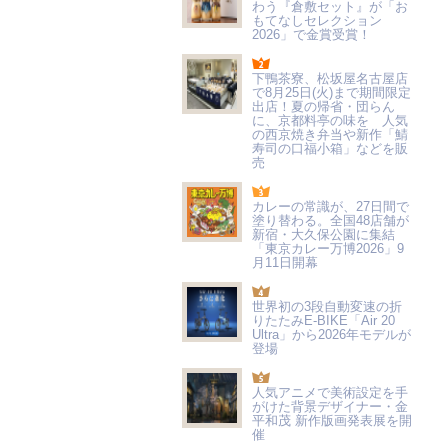
わう『倉敷セット』が「お
もてなしセレクション
2026」で金賞受賞！
下鴨茶寮、松坂屋名古屋店
で8月25日(火)まで期間限定
出店！夏の帰省・団らん
に、京都料亭の味を 人気
の西京焼き弁当や新作「鯖
寿司の口福小箱」などを販
売
カレーの常識が、27日間で
塗り替わる。全国48店舗が
新宿・大久保公園に集結
「東京カレー万博2026」9
月11日開幕
世界初の3段自動変速の折
りたたみE-BIKE「Air 20
Ultra」から2026年モデルが
登場
人気アニメで美術設定を手
がけた背景デザイナー・金
平和茂 新作版画発表展を開
催