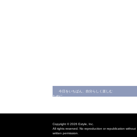
今日をいちばん、自分らしく楽しむ
ために
Copyright © 2026 Estyle, Inc.
All rights reserved. No reproduction or republication without
written permission.