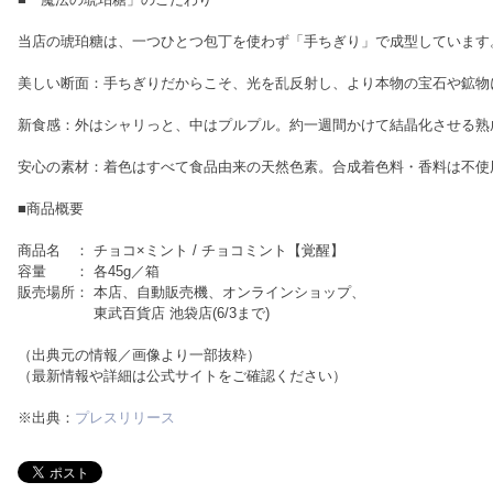
当店の琥珀糖は、一つひとつ包丁を使わず「手ちぎり」で成型しています
美しい断面：手ちぎりだからこそ、光を乱反射し、より本物の宝石や鉱物
新食感：外はシャリっと、中はプルプル。約一週間かけて結晶化させる熟
安心の素材：着色はすべて食品由来の天然色素。合成着色料・香料は不使
■商品概要
商品名 ： チョコ×ミント / チョコミント【覚醒】
容量 ： 各45g／箱
販売場所： 本店、自動販売機、オンラインショップ、
東武百貨店 池袋店(6/3まで)
（出典元の情報／画像より一部抜粋）
（最新情報や詳細は公式サイトをご確認ください）
※出典：
プレスリリース