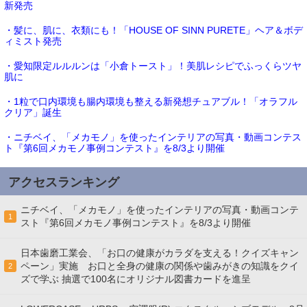
新発売
・髪に、肌に、衣類にも！「HOUSE OF SINN PURETE」ヘア＆ボデ
ィミスト発売
・愛知限定ルルルンは「小倉トースト」！美肌レシピでふっくらツヤ
肌に
・1粒で口内環境も腸内環境も整える新発想チュアブル！「オラフル
クリア」誕生
・ニチベイ、「メカモノ」を使ったインテリアの写真・動画コンテス
ト『第6回メカモノ事例コンテスト』を8/3より開催
アクセスランキング
ニチベイ、「メカモノ」を使ったインテリアの写真・動画コンテ
1
スト『第6回メカモノ事例コンテスト』を8/3より開催
日本歯磨工業会、「お口の健康がカラダを支える！クイズキャン
ペーン」実施 お口と全身の健康の関係や歯みがきの知識をクイ
2
ズで学ぶ 抽選で100名にオリジナル図書カードを進呈