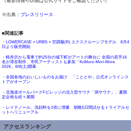
（最新情報や詳細は公式サイトをご確認ください）
※出典：
プレスリリース
■関連記事
・LOWERCASE × URBS × 空調服(R) エクスクルーシブモデル 8月4
日より販売開始
・軽井沢から電車で約25分の城下町がアートの舞台に 全国の若手16
名が滞在制作、市民アーティストも参加「KoMoro-Mori-More
2026」8/8(土)開幕
・全国各地のおいしいものをお届け 「こととや」公式オンラインス
トアがオープン
・北海道ボールパークFビレッジの没入型サウナ「洞サウナ」、夏限
定企画を続々展開
・レイテノール、洗顔料を2倍に増量 朝晩5日間試せるトライアルセ
ットへリニューアル
アクセスランキング