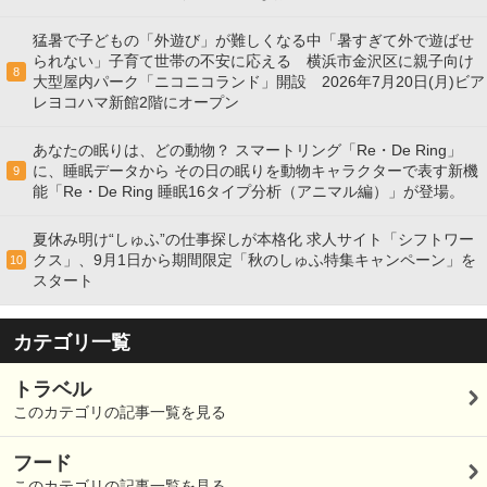
猛暑で子どもの「外遊び」が難しくなる中「暑すぎて外で遊ばせ
られない」子育て世帯の不安に応える 横浜市金沢区に親子向け
8
大型屋内パーク「ニコニコランド」開設 2026年7月20日(月)ビア
レヨコハマ新館2階にオープン
あなたの眠りは、どの動物？ スマートリング「Re・De Ring」
に、睡眠データから その日の眠りを動物キャラクターで表す新機
9
能「Re・De Ring 睡眠16タイプ分析（アニマル編）」が登場。
夏休み明け“しゅふ”の仕事探しが本格化 求人サイト「シフトワー
クス」、9月1日から期間限定「秋のしゅふ特集キャンペーン」を
10
スタート
カテゴリ一覧
トラベル
このカテゴリの記事一覧を見る
フード
このカテゴリの記事一覧を見る