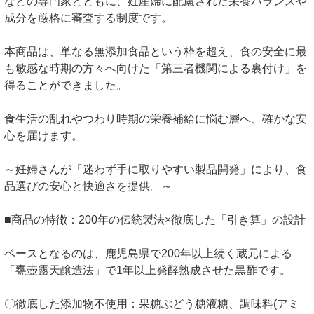
などの専門家とともに、妊産婦に配慮された栄養バランスや
成分を厳格に審査する制度です。
本商品は、単なる無添加食品という枠を超え、食の安全に最
も敏感な時期の方々へ向けた「第三者機関による裏付け」を
得ることができました。
食生活の乱れやつわり時期の栄養補給に悩む層へ、確かな安
心を届けます。
～妊婦さんが「迷わず手に取りやすい製品開発」により、食
品選びの安心と快適さを提供。～
■商品の特徴：200年の伝統製法×徹底した「引き算」の設計
ベースとなるのは、鹿児島県で200年以上続く蔵元による
「甕壺露天醸造法」で1年以上発酵熟成させた黒酢です。
〇徹底した添加物不使用：果糖ぶどう糖液糖、調味料(アミ