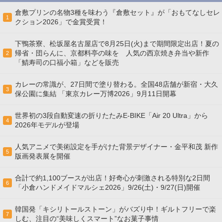
倉敷プリンの名物3種を味わう『倉敷セット』が「おもてなしセレ
1
クション2026」で金賞受賞！
下鴨茶寮、松坂屋名古屋店で8月25日(火)まで期間限定出店！夏の
帰省・団らんに、京都料亭の味を 人気の西京焼き弁当や新作
2
「鯖寿司の口福小箱」などを販売
カレーの常識が、27日間で塗り替わる。全国48店舗が新宿・大久
3
保公園に集結 「東京カレー万博2026」9月11日開幕
世界初の3段自動変速の折りたたみE-BIKE「Air 20 Ultra」から
4
2026年モデルが登場
人気アニメで美術設定を手がけた背景デザイナー・金平和茂 新作
5
版画発表展を開催
合計で約1,100ブースが出店！好奇心が刺激される特別な2日間
6
「小倉ハンドメイドマルシェ2026」9/26(土)・9/27(日)開催
韓国発「キシリトールストーン」がバズり中！ギルトフリーで楽
7
しむ、注目の“美味しくスマート”なお菓子事情