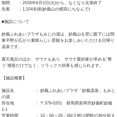
期間 ：2026年6月2日(火)から、なくなり次第終了
先着 ：1,104名様(妙義山の標高にちなんで)
■施設について
妙義ふれあいプラザもみじの湯は、妙義山を背に眼下には関
東平野が広がり素晴らしい景観をお楽しみいただける日帰り
温泉です。
露天風呂のほか、サウナもあり、サウナ愛好家が求める"整
う"感覚だけでなく、リラックス効果も感じられます。
【施設概要】
施設名 ： 妙義ふれあいプラザ「妙義温泉」もみじ
の湯
所在地 ： 〒379-0201 群馬県富岡市妙義町妙義
1-1
営業時間 ： 10：00～20：00(入館は閉館の30分前ま