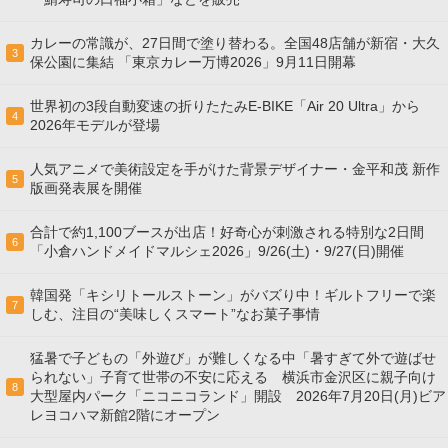
カレーの常識が、27日間で塗り替わる。全国48店舗が新宿・大久
3
保公園に集結 「東京カレー万博2026」9月11日開幕
世界初の3段自動変速の折りたたみE-BIKE「Air 20 Ultra」から
4
2026年モデルが登場
人気アニメで美術設定を手がけた背景デザイナー・金平和茂 新作
5
版画発表展を開催
合計で約1,100ブースが出店！好奇心が刺激される特別な2日間
6
「小倉ハンドメイドマルシェ2026」9/26(土)・9/27(日)開催
韓国発「キシリトールストーン」がバズり中！ギルトフリーで楽
7
しむ、注目の“美味しくスマート”なお菓子事情
猛暑で子どもの「外遊び」が難しくなる中「暑すぎて外で遊ばせ
られない」子育て世帯の不安に応える 横浜市金沢区に親子向け
8
大型屋内パーク「ニコニコランド」開設 2026年7月20日(月)ビア
レヨコハマ新館2階にオープン