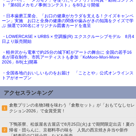
・ニチベイ、「メカモノ」を使ったインテリアの写真・動画コンテス
ト『第6回メカモノ事例コンテスト』を8/3より開催
・日本歯磨工業会、「お口の健康がカラダを支える！クイズキャンペ
ーン」実施 お口と全身の健康の関係や歯みがきの知識をクイズで学
ぶ 抽選で100名にオリジナル図書カードを進呈
・LOWERCASE × URBS × 空調服(R) エクスクルーシブモデル 8月4
日より販売開始
・軽井沢から電車で約25分の城下町がアートの舞台に 全国の若手16
名が滞在制作、市民アーティストも参加「KoMoro-Mori-More
2026」8/8(土)開幕
・全国各地のおいしいものをお届け 「こととや」公式オンラインス
トアがオープン
アクセスランキング
倉敷プリンの名物3種を味わう『倉敷セット』が「おもてなしセレ
1
クション2026」で金賞受賞！
下鴨茶寮、松坂屋名古屋店で8月25日(火)まで期間限定出店！夏の
帰省・団らんに、京都料亭の味を 人気の西京焼き弁当や新作
2
「鯖寿司の口福小箱」などを販売