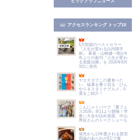
ピックアップニュース
アクセスランキング トップ10
5万部超のベストセラー
『人生が変わる白内障手
術』 著者・山崎健一朗が9
年ぶりの新刊『人生が変わ
る老眼治療』を 2026年8月
3日に発売
ヤエチカでこの夏食べた
い、猛暑を乗り切る「ひん
やり＆スタミナグルメ」6
選をご紹介！
こんにゃくパーク『夏フェ
ス2026』8/11より開催！早
食い大会や詰め放題、中山
秀征さんのトークショーも
発売から13年愛される賛否
両論のあられがECで復