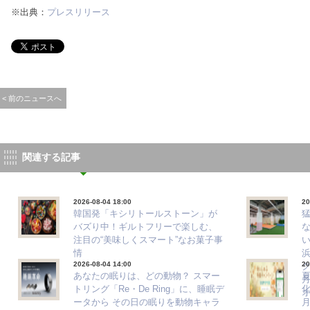
※出典：
プレスリリース
< 前のニュースへ
関連する記事
2026-08-04 18:00
20
韓国発「キシリトールストーン」が
バズり中！ギルトフリーで楽しむ、
注目の“美味しくスマート”なお菓子事
情
2026-08-04 14:00
20
ク
あなたの眠りは、どの動物？ スマー
夏
月
トリング「Re・De Ring」に、睡眠デ
ータから その日の眠りを動物キャラ