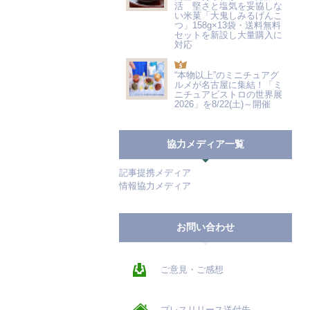
活 堅さと塩気を妥協しな
い米菓「大鬼しみるげんこ
つ」158g×13袋・送料無料
セットを新設し大量購入に
対応
“本物以上”のミニチュアグ
ルメが名古屋に集結！「ミ
ニチュアビストロの世界展
2026」を8/22(土)～開催
協力メディア一覧
記事提携メディア
情報協力メディア
お問い合わせ
ご意見・ご感想
プレスリリース送付先