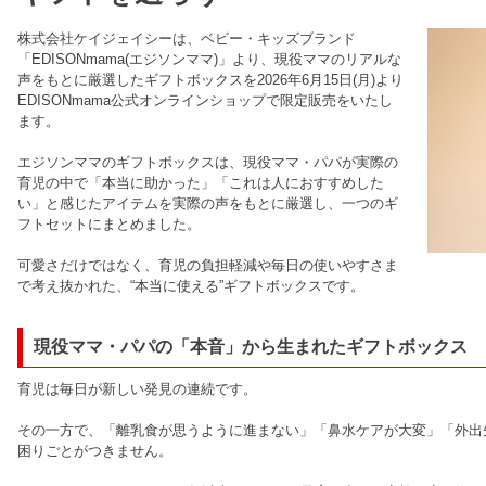
株式会社ケイジェイシーは、ベビー・キッズブランド
「EDISONmama(エジソンママ)」より、現役ママのリアルな
声をもとに厳選したギフトボックスを2026年6月15日(月)より
EDISONmama公式オンラインショップで限定販売をいたし
ます。
エジソンママのギフトボックスは、現役ママ・パパが実際の
育児の中で「本当に助かった」「これは人におすすめした
い」と感じたアイテムを実際の声をもとに厳選し、一つのギ
フトセットにまとめました。
可愛さだけではなく、育児の負担軽減や毎日の使いやすさま
で考え抜かれた、“本当に使える”ギフトボックスです。
現役ママ・パパの「本音」から生まれたギフトボックス
育児は毎日が新しい発見の連続です。
その一方で、「離乳食が思うように進まない」「鼻水ケアが大変」「外出
困りごとがつきません。