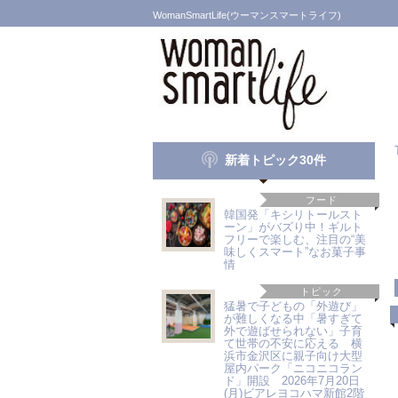
WomanSmartLife(ウーマンスマートライフ)
新着トピック30件
フード
韓国発「キシリトールスト
ーン」がバズり中！ギルト
フリーで楽しむ、注目の“美
味しくスマート”なお菓子事
情
トピック
猛暑で子どもの「外遊び」
が難しくなる中「暑すぎて
外で遊ばせられない」子育
て世帯の不安に応える 横
浜市金沢区に親子向け大型
屋内パーク「ニコニコラン
ド」開設 2026年7月20日
(月)ビアレヨコハマ新館2階