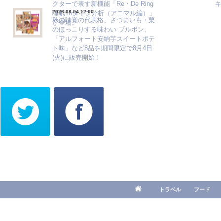
クターで表す新機能「Re・De Ring
2026-08-04 12:00
睡眠16タイプ分析（アニマル編）」
秋の味覚の代表格、さつまいも・栗
が登場。
のほっこりする味わい ブルボン、
「アルフォート安納芋スイートポテ
ト味」など8品を期間限定で8月4日
(火)に販売開始！
トラベル
フード