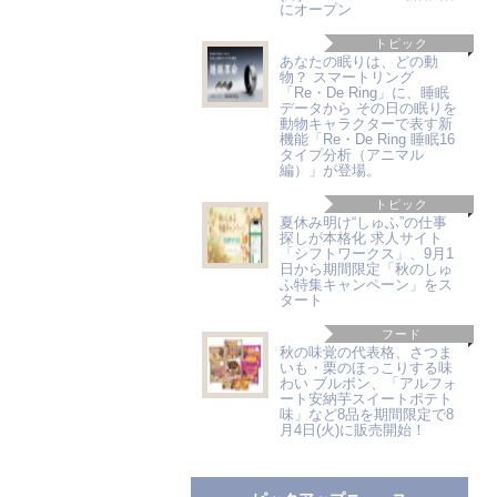
にオープン
トピック
あなたの眠りは、どの動
物？ スマートリング
「Re・De Ring」に、睡眠
データから その日の眠りを
動物キャラクターで表す新
機能「Re・De Ring 睡眠16
タイプ分析（アニマル
編）」が登場。
トピック
夏休み明け“しゅふ”の仕事
探しが本格化 求人サイト
「シフトワークス」、9月1
日から期間限定「秋のしゅ
ふ特集キャンペーン」をス
タート
フード
秋の味覚の代表格、さつま
いも・栗のほっこりする味
わい ブルボン、「アルフォ
ート安納芋スイートポテト
味」など8品を期間限定で8
月4日(火)に販売開始！