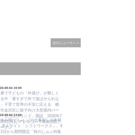
次のニュースへ >
26-08-04 15:00
猛暑で子どもの「外遊び」が難しく
なる中「暑すぎて外で遊ばせられな
い」子育て世帯の不安に応える 横
浜市金沢区に親子向け大型屋内パー
26-08-04 13:00
「ニコニコランド」開設 2026年7
休み明け“しゅふ”の仕事探しが本格
20日(月)ビアレヨコハマ新館2階に
化 求人サイト「シフトワークス」、9
オープン
月1日から期間限定「秋のしゅふ特集