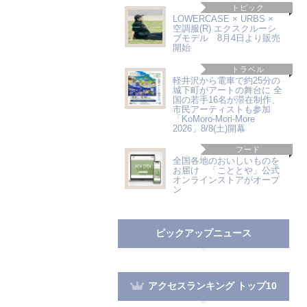
トピック
LOWERCASE × URBS ×
空調服(R) エクスクルーシ
ブモデル 8月4日より販売
開始
トラベル
軽井沢から電車で約25分の
城下町がアートの舞台に 全
国の若手16名が滞在制作、
市民アーティストも参加
「KoMoro-Mori-More
2026」8/8(土)開幕
フード
全国各地のおいしいものを
お届け 「こととや」公式
オンラインストアがオープ
ン
ピックアップニュース
アクセスランキング トップ10