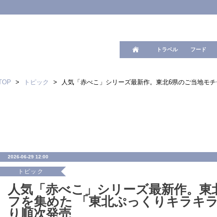
ワード検
トラベル
フード
TOP
>
トピック
>
人気「赤べこ」シリーズ最新作。東北6県のご当地モチ
2026-06-29 12:00
トピック
人気「赤べこ」シリーズ最新作。東
フを集めた 「東北ぷっくりキラキ
り順次発売