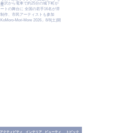
軽井沢から電車で約25分の城下町が
進呈
ートの舞台に 全国の若手16名が滞
在制作、市民アーティストも参加
KoMoro-Mori-More 2026」8/8(土)開
幕
アクティビティ
インテリア
ビューティ
トピック