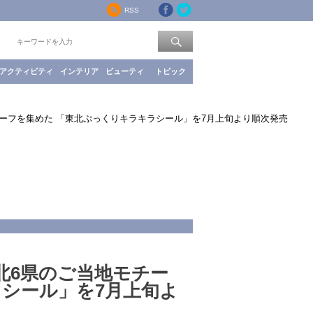
RSS
索：
アクティビティ
インテリア
ビューティ
トピック
ーフを集めた 「東北ぷっくりキラキラシール」を7月上旬より順次発売
北6県のご当地モチー
ラシール」を7月上旬よ