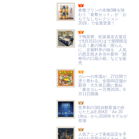
倉敷プリンの名物3種を味
わう『倉敷セット』が「お
もてなしセレクション
2026」で金賞受賞！
下鴨茶寮、松坂屋名古屋店
で8月25日(火)まで期間限定
出店！夏の帰省・団らん
に、京都料亭の味を 人気
の西京焼き弁当や新作「鯖
寿司の口福小箱」などを販
売
カレーの常識が、27日間で
塗り替わる。全国48店舗が
新宿・大久保公園に集結
「東京カレー万博2026」9
月11日開幕
世界初の3段自動変速の折
りたたみE-BIKE「Air 20
Ultra」から2026年モデルが
登場
人気アニメで美術設定を手
がけた背景デザイナー・金