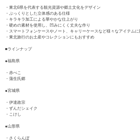
・東北6県を代表する観光資源や郷土文化をデザイン
・ぷっくりとした立体感のある仕様
・キラキラ加工による華やかな仕上がり
・硬めの素材を使用し、凹みにくく丈夫な作り
・スマートフォンケースやノート、キャリーケースなど様々なアイテムに
・東北旅行のお土産やコレクションにもおすすめ
■ラインナップ
●福島県
・赤べこ
・蒲生氏郷
●宮城県
・伊達政宗
・ずんだシェイク
・こけし
●山形県
・さくらんぼ