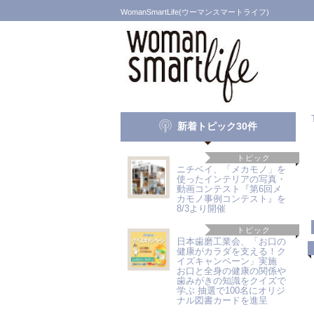
WomanSmartLife(ウーマンスマートライフ)
新着トピック30件
トピック
ニチベイ、「メカモノ」を
使ったインテリアの写真・
動画コンテスト『第6回メ
カモノ事例コンテスト』を
8/3より開催
トピック
日本歯磨工業会、「お口の
健康がカラダを支える！ク
イズキャンペーン」実施
お口と全身の健康の関係や
歯みがきの知識をクイズで
学ぶ 抽選で100名にオリジ
ナル図書カードを進呈