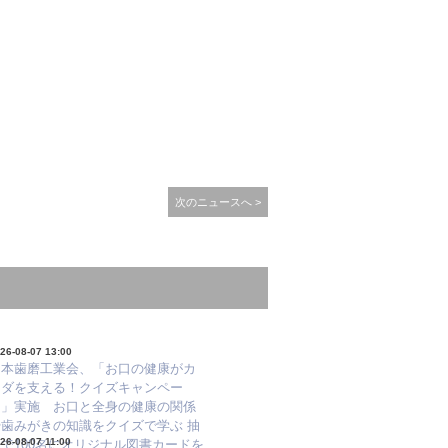
次のニュースへ >
26-08-07 13:00
日本歯磨工業会、「お口の健康がカ
ラダを支える！クイズキャンペー
ン」実施 お口と全身の健康の関係
や歯みがきの知識をクイズで学ぶ 抽
26-08-07 11:00
で100名にオリジナル図書カードを