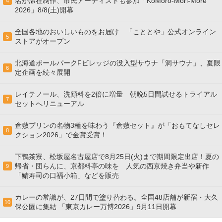
名が滞在制作、市民アーティストも参加「KoMoro-Mori-More
4
2026」8/8(土)開幕
全国各地のおいしいものをお届け 「こととや」公式オンライン
5
ストアがオープン
北海道ボールパークFビレッジの没入型サウナ「洞サウナ」、夏限
6
定企画を続々展開
レイテノール、洗顔料を2倍に増量 朝晩5日間試せるトライアル
7
セットへリニューアル
倉敷プリンの名物3種を味わう『倉敷セット』が「おもてなしセレ
8
クション2026」で金賞受賞！
下鴨茶寮、松坂屋名古屋店で8月25日(火)まで期間限定出店！夏の
帰省・団らんに、京都料亭の味を 人気の西京焼き弁当や新作
9
「鯖寿司の口福小箱」などを販売
カレーの常識が、27日間で塗り替わる。全国48店舗が新宿・大久
10
保公園に集結 「東京カレー万博2026」9月11日開幕