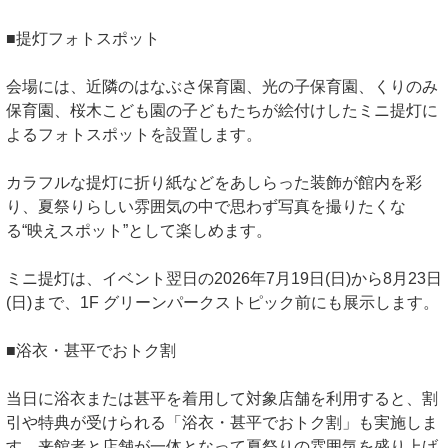
■提灯フォトスポット
会場には、近隣のはなぶさ保育園、光の子保育園、くりのみ
保育園、桜木こども園の子どもたちが絵付けしたミニ提灯に
よるフォトスポットを設置します。
カラフルな提灯に折り紙などをあしらった装飾が館内を彩
り、夏祭りらしい雰囲気の中で思わず写真を撮りたくな
る“映えスポット”として楽しめます。
ミニ提灯は、イベント翌日の2026年7月19日(日)から8月23日
(日)まで、1F グリーンパークストピック前にも展示します。
■浴衣・甚平でおトク割
当日に浴衣または甚平を着用して対象店舗を利用すると、割
引や特典が受けられる「浴衣・甚平でおトク割」も実施しま
す。来館者と店舗が一体となって夏祭りの雰囲気を盛り上げ