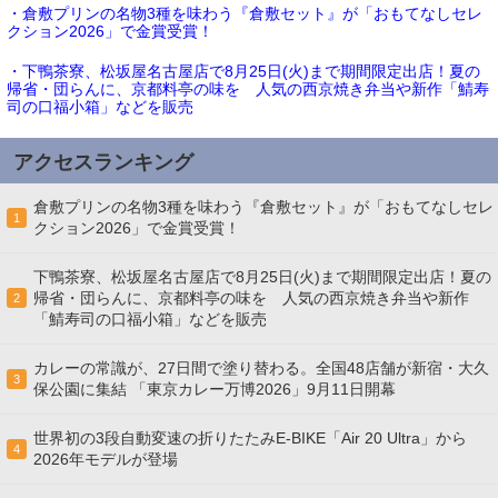
・倉敷プリンの名物3種を味わう『倉敷セット』が「おもてなしセレ
クション2026」で金賞受賞！
・下鴨茶寮、松坂屋名古屋店で8月25日(火)まで期間限定出店！夏の
帰省・団らんに、京都料亭の味を 人気の西京焼き弁当や新作「鯖寿
司の口福小箱」などを販売
アクセスランキング
倉敷プリンの名物3種を味わう『倉敷セット』が「おもてなしセレ
1
クション2026」で金賞受賞！
下鴨茶寮、松坂屋名古屋店で8月25日(火)まで期間限定出店！夏の
帰省・団らんに、京都料亭の味を 人気の西京焼き弁当や新作
2
「鯖寿司の口福小箱」などを販売
カレーの常識が、27日間で塗り替わる。全国48店舗が新宿・大久
3
保公園に集結 「東京カレー万博2026」9月11日開幕
世界初の3段自動変速の折りたたみE-BIKE「Air 20 Ultra」から
4
2026年モデルが登場