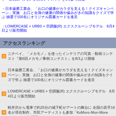
・日本歯磨工業会、「お口の健康がカラダを支える！クイズキャンペ
ーン」実施 お口と全身の健康の関係や歯みがきの知識をクイズで学
ぶ 抽選で100名にオリジナル図書カードを進呈
・LOWERCASE × URBS × 空調服(R) エクスクルーシブモデル 8月4
日より販売開始
アクセスランキング
ニチベイ、「メカモノ」を使ったインテリアの写真・動画コンテ
1
スト『第6回メカモノ事例コンテスト』を8/3より開催
日本歯磨工業会、「お口の健康がカラダを支える！クイズキャン
ペーン」実施 お口と全身の健康の関係や歯みがきの知識をクイ
2
ズで学ぶ 抽選で100名にオリジナル図書カードを進呈
LOWERCASE × URBS × 空調服(R) エクスクルーシブモデル 8月
3
4日より販売開始
軽井沢から電車で約25分の城下町がアートの舞台に 全国の若手16
名が滞在制作、市民アーティストも参加「KoMoro-Mori-More
4