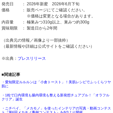
発売日 ： 2026年新蜜 2026年6月下旬
価格 ： 販売ページにてご確認ください。
※価格は変更となる場合があります。
内容量 ： 極巣みつ310g以上、巣みつ約300g
賞味期限 ： 製造日から2年間
（出典元の情報／画像より一部抜粋）
（最新情報や詳細は公式サイトをご確認ください）
※出典：
プレスリリース
■関連記事
・愛知限定ルルルンは「小倉トースト」！美肌レシピでふっくらツヤ
肌に
・1粒で口内環境も腸内環境も整える新発想チュアブル！「オラフル
クリア」誕生
・ニチベイ、「メカモノ」を使ったインテリアの写真・動画コンテス
ト『第6回メカモノ事例コンテスト』を8/3より開催