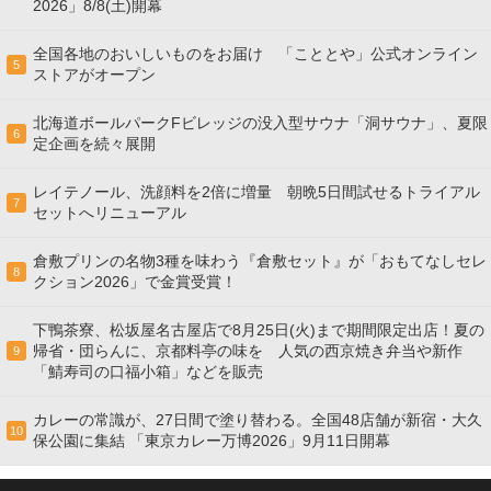
2026」8/8(土)開幕
全国各地のおいしいものをお届け 「こととや」公式オンライン
5
ストアがオープン
北海道ボールパークFビレッジの没入型サウナ「洞サウナ」、夏限
6
定企画を続々展開
レイテノール、洗顔料を2倍に増量 朝晩5日間試せるトライアル
7
セットへリニューアル
倉敷プリンの名物3種を味わう『倉敷セット』が「おもてなしセレ
8
クション2026」で金賞受賞！
下鴨茶寮、松坂屋名古屋店で8月25日(火)まで期間限定出店！夏の
帰省・団らんに、京都料亭の味を 人気の西京焼き弁当や新作
9
「鯖寿司の口福小箱」などを販売
カレーの常識が、27日間で塗り替わる。全国48店舗が新宿・大久
10
保公園に集結 「東京カレー万博2026」9月11日開幕