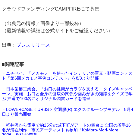
クラウドファンディングCAMPFIREにて募集
（出典元の情報／画像より一部抜粋）
（最新情報や詳細は公式サイトをご確認ください）
出典：
プレスリリース
■関連記事
・ニチベイ、「メカモノ」を使ったインテリアの写真・動画コンテス
ト『第6回メカモノ事例コンテスト』を8/3より開催
・日本歯磨工業会、「お口の健康がカラダを支える！クイズキャンペ
ーン」実施 お口と全身の健康の関係や歯みがきの知識をクイズで学
ぶ 抽選で100名にオリジナル図書カードを進呈
・LOWERCASE × URBS × 空調服(R) エクスクルーシブモデル 8月4
日より販売開始
・軽井沢から電車で約25分の城下町がアートの舞台に 全国の若手16
名が滞在制作、市民アーティストも参加「KoMoro-Mori-More
2026」8/8(土)開幕