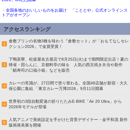
・全国各地のおいしいものをお届け 「こととや」公式オンラインス
トアがオープン
アクセスランキング
倉敷プリンの名物3種を味わう『倉敷セット』が「おもてなしセレ
1
クション2026」で金賞受賞！
下鴨茶寮、松坂屋名古屋店で8月25日(火)まで期間限定出店！夏の
帰省・団らんに、京都料亭の味を 人気の西京焼き弁当や新作
2
「鯖寿司の口福小箱」などを販売
カレーの常識が、27日間で塗り替わる。全国48店舗が新宿・大久
3
保公園に集結 「東京カレー万博2026」9月11日開幕
世界初の3段自動変速の折りたたみE-BIKE「Air 20 Ultra」から
4
2026年モデルが登場
人気アニメで美術設定を手がけた背景デザイナー・金平和茂 新作
5
版画発表展を開催