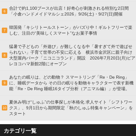
合計で約1,100ブースが出店！好奇心が刺激される特別な2日間
6
「小倉ハンドメイドマルシェ2026」9/26(土)・9/27(日)開催
韓国発「キシリトールストーン」がバズり中！ギルトフリーで楽
7
しむ、注目の“美味しくスマート”なお菓子事情
猛暑で子どもの「外遊び」が難しくなる中「暑すぎて外で遊ばせ
られない」子育て世帯の不安に応える 横浜市金沢区に親子向け
8
大型屋内パーク「ニコニコランド」開設 2026年7月20日(月)ビア
レヨコハマ新館2階にオープン
あなたの眠りは、どの動物？ スマートリング「Re・De Ring」
に、睡眠データから その日の眠りを動物キャラクターで表す新機
9
能「Re・De Ring 睡眠16タイプ分析（アニマル編）」が登場。
夏休み明け“しゅふ”の仕事探しが本格化 求人サイト「シフトワー
クス」、9月1日から期間限定「秋のしゅふ特集キャンペーン」を
10
スタート
カテゴリ一覧