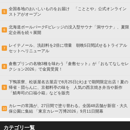
全国各地のおいしいものをお届け 「こととや」公式オンライン
5
ストアがオープン
北海道ボールパークFビレッジの没入型サウナ「洞サウナ」、夏限
6
定企画を続々展開
レイテノール、洗顔料を2倍に増量 朝晩5日間試せるトライアル
7
セットへリニューアル
倉敷プリンの名物3種を味わう『倉敷セット』が「おもてなしセレ
8
クション2026」で金賞受賞！
下鴨茶寮、松坂屋名古屋店で8月25日(火)まで期間限定出店！夏の
帰省・団らんに、京都料亭の味を 人気の西京焼き弁当や新作
9
「鯖寿司の口福小箱」などを販売
カレーの常識が、27日間で塗り替わる。全国48店舗が新宿・大久
10
保公園に集結 「東京カレー万博2026」9月11日開幕
カテゴリ一覧