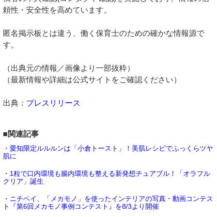
頼性・安全性を高めています。
匿名掲示板とは違う、働く保育士のための確かな情報源で
す。
（出典元の情報／画像より一部抜粋）
（最新情報や詳細は公式サイトをご確認ください）
出典：
プレスリリース
■関連記事
・愛知限定ルルルンは「小倉トースト」！美肌レシピでふっくらツヤ
肌に
・1粒で口内環境も腸内環境も整える新発想チュアブル！「オラフル
クリア」誕生
・ニチベイ、「メカモノ」を使ったインテリアの写真・動画コンテス
ト『第6回メカモノ事例コンテスト』を8/3より開催