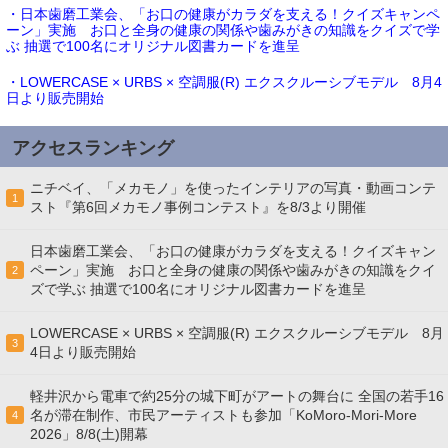
・日本歯磨工業会、「お口の健康がカラダを支える！クイズキャンペ
ーン」実施 お口と全身の健康の関係や歯みがきの知識をクイズで学
ぶ 抽選で100名にオリジナル図書カードを進呈
・LOWERCASE × URBS × 空調服(R) エクスクルーシブモデル 8月4
日より販売開始
アクセスランキング
ニチベイ、「メカモノ」を使ったインテリアの写真・動画コンテ
1
スト『第6回メカモノ事例コンテスト』を8/3より開催
日本歯磨工業会、「お口の健康がカラダを支える！クイズキャン
ペーン」実施 お口と全身の健康の関係や歯みがきの知識をクイ
2
ズで学ぶ 抽選で100名にオリジナル図書カードを進呈
LOWERCASE × URBS × 空調服(R) エクスクルーシブモデル 8月
3
4日より販売開始
軽井沢から電車で約25分の城下町がアートの舞台に 全国の若手16
名が滞在制作、市民アーティストも参加「KoMoro-Mori-More
4
2026」8/8(土)開幕