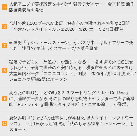
人気アニメで美術設定を手がけた背景デザイナー・金平和茂 新作
5
版画発表展を開催
合計で約1,100ブースが出店！好奇心が刺激される特別な2日間
6
「小倉ハンドメイドマルシェ2026」9/26(土)・9/27(日)開催
韓国発「キシリトールストーン」がバズり中！ギルトフリーで楽
7
しむ、注目の“美味しくスマート”なお菓子事情
猛暑で子どもの「外遊び」が難しくなる中「暑すぎて外で遊ばせ
られない」子育て世帯の不安に応える 横浜市金沢区に親子向け
8
大型屋内パーク「ニコニコランド」開設 2026年7月20日(月)ビア
レヨコハマ新館2階にオープン
あなたの眠りは、どの動物？ スマートリング「Re・De Ring」
に、睡眠データから その日の眠りを動物キャラクターで表す新機
9
能「Re・De Ring 睡眠16タイプ分析（アニマル編）」が登場。
夏休み明け“しゅふ”の仕事探しが本格化 求人サイト「シフトワー
クス」、9月1日から期間限定「秋のしゅふ特集キャンペーン」を
10
スタート