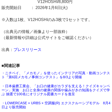
V12HOSHI/8,800円
販売開始日 ： 2026年1月6日(火)
※入数は1枚、V12HOSHIのみ3枚で1セットです。
（出典元の情報／画像より一部抜粋）
（最新情報や詳細は公式サイトをご確認ください）
出典：
プレスリリース
■関連記事
・ニチベイ、「メカモノ」を使ったインテリアの写真・動画コンテス
ト『第6回メカモノ事例コンテスト』を8/3より開催
・日本歯磨工業会、「お口の健康がカラダを支える！クイズキャンペ
ーン」実施 お口と全身の健康の関係や歯みがきの知識をクイズで学
ぶ 抽選で100名にオリジナル図書カードを進呈
・LOWERCASE × URBS × 空調服(R) エクスクルーシブモデル 8月4
日より販売開始