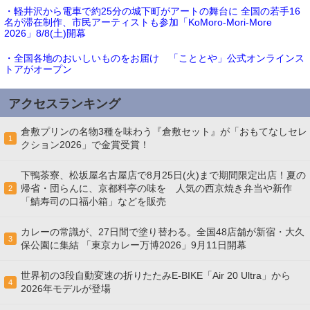
・軽井沢から電車で約25分の城下町がアートの舞台に 全国の若手16
名が滞在制作、市民アーティストも参加「KoMoro-Mori-More
2026」8/8(土)開幕
・全国各地のおいしいものをお届け 「こととや」公式オンラインス
トアがオープン
アクセスランキング
倉敷プリンの名物3種を味わう『倉敷セット』が「おもてなしセレ
1
クション2026」で金賞受賞！
下鴨茶寮、松坂屋名古屋店で8月25日(火)まで期間限定出店！夏の
帰省・団らんに、京都料亭の味を 人気の西京焼き弁当や新作
2
「鯖寿司の口福小箱」などを販売
カレーの常識が、27日間で塗り替わる。全国48店舗が新宿・大久
3
保公園に集結 「東京カレー万博2026」9月11日開幕
世界初の3段自動変速の折りたたみE-BIKE「Air 20 Ultra」から
4
2026年モデルが登場