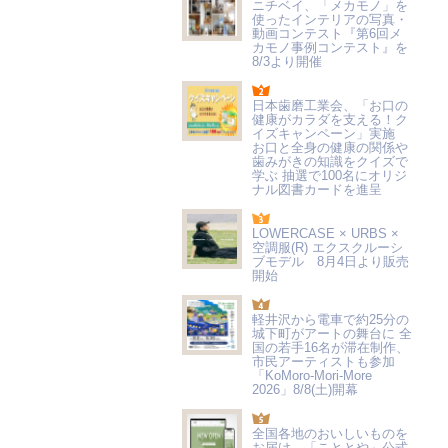
ニチベイ、「メカモノ」を
使ったインテリアの写真・
動画コンテスト『第6回メ
カモノ事例コンテスト』を
8/3より開催
日本歯磨工業会、「お口の
健康がカラダを支える！ク
イズキャンペーン」実施
お口と全身の健康の関係や
歯みがきの知識をクイズで
学ぶ 抽選で100名にオリジ
ナル図書カードを進呈
LOWERCASE × URBS ×
空調服(R) エクスクルーシ
ブモデル 8月4日より販売
開始
軽井沢から電車で約25分の
城下町がアートの舞台に 全
国の若手16名が滞在制作、
市民アーティストも参加
「KoMoro-Mori-More
2026」8/8(土)開幕
全国各地のおいしいものを
お届け 「こととや」公式