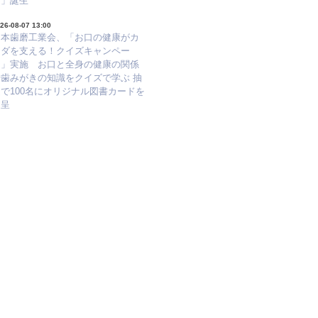
ア」誕生
26-08-07 13:00
日本歯磨工業会、「お口の健康がカ
ラダを支える！クイズキャンペー
ン」実施 お口と全身の健康の関係
や歯みがきの知識をクイズで学ぶ 抽
で100名にオリジナル図書カードを
進呈