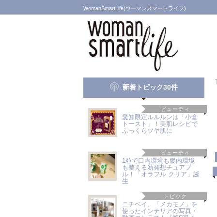
WomanSmartLife(ウーマンスマートライフ)
新着トピック30件
ビューティ
愛知限定ルルルンは「小倉
トースト」！美肌レシピで
ふっくらツヤ肌に
ビューティ
1粒で口内環境も腸内環境
も整える新発想チュアブ
ル！「オラフル クリア」誕
生
トピック
ニチベイ、「メカモノ」を
使ったインテリアの写真・