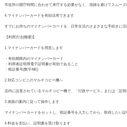
市役所の開庁時間に合わせて来庁する必要がなく、混雑を避けてスムーズ
4.マイナンバーカードを有効活用できます
すでにお持ちのマイナンバーカードを、日常生活のさまざまな手続きに活
【利用方法(概要)】
1.マイナンバーカードを用意します
・有効期限内のマイナンバーカード
・利用者証明用電子証明書が有効であること
・暗証番号(数字4桁)
2.対応コンビニのマルチコピー機へ
店内に設置されているマルチコピー機で、「行政サービス」または「証明
3.画面の案内に従って操作します
マイナンバーカードをセットし、暗証番号を入力してから、取得したい証
4.料金を支払い、証明書を受け取ります