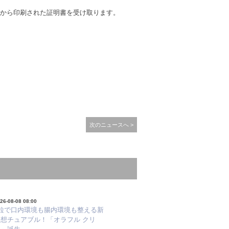
機から印刷された証明書を受け取ります。
次のニュースへ >
26-08-08 08:00
1粒で口内環境も腸内環境も整える新
発想チュアブル！「オラフル クリ