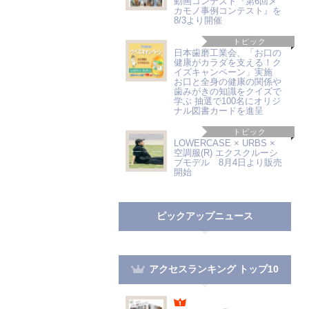
動画コンテスト『第6回メ
カモノ事例コンテスト』を
8/3より開催
トピック
日本歯磨工業会、「お口の
健康がカラダを支える！ク
イズキャンペーン」実施
お口と全身の健康の関係や
歯みがきの知識をクイズで
学ぶ 抽選で100名にオリジ
ナル図書カードを進呈
トピック
LOWERCASE × URBS ×
空調服(R) エクスクルーシ
ブモデル 8月4日より販売
開始
ピックアップニュース
アクセスランキング トップ10