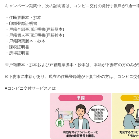
キャンペーン期間中、次の証明書は、コンビニ交付の発行手数料が1通一律
・住民票謄本・抄本
・印鑑登録証明書
・戸籍全部事項証明書(戸籍謄本)
・戸籍個人事項証明書(戸籍抄本)
・戸籍附票謄本・抄本
・課税証明書
・所得証明書
※戸籍謄本・抄本および戸籍附票謄本・抄本は、本籍が下妻市の方のみが
※下妻市に本籍があり、現在の住民登録地が下妻市外の方は、コンビニ交
■コンビニ交付サービスとは