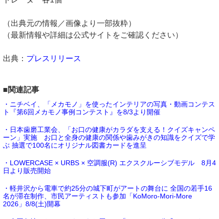
（出典元の情報／画像より一部抜粋）
（最新情報や詳細は公式サイトをご確認ください）
出典：
プレスリリース
■関連記事
・ニチベイ、「メカモノ」を使ったインテリアの写真・動画コンテス
ト『第6回メカモノ事例コンテスト』を8/3より開催
・日本歯磨工業会、「お口の健康がカラダを支える！クイズキャンペ
ーン」実施 お口と全身の健康の関係や歯みがきの知識をクイズで学
ぶ 抽選で100名にオリジナル図書カードを進呈
・LOWERCASE × URBS × 空調服(R) エクスクルーシブモデル 8月4
日より販売開始
・軽井沢から電車で約25分の城下町がアートの舞台に 全国の若手16
名が滞在制作、市民アーティストも参加「KoMoro-Mori-More
2026」8/8(土)開幕