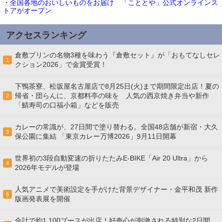
・全国各地のおいしいものをお届け 「こととや」公式オンラインス
トアがオープン
アクセスランキング
倉敷プリンの名物3種を味わう『倉敷セット』が「おもてなしセレ
1
クション2026」で金賞受賞！
下鴨茶寮、松坂屋名古屋店で8月25日(火)まで期間限定出店！夏の
帰省・団らんに、京都料亭の味を 人気の西京焼き弁当や新作
2
「鯖寿司の口福小箱」などを販売
カレーの常識が、27日間で塗り替わる。全国48店舗が新宿・大久
3
保公園に集結 「東京カレー万博2026」9月11日開幕
世界初の3段自動変速の折りたたみE-BIKE「Air 20 Ultra」から
4
2026年モデルが登場
人気アニメで美術設定を手がけた背景デザイナー・金平和茂 新作
5
版画発表展を開催
合計で約1,100ブースが出店！好奇心が刺激される特別な2日間