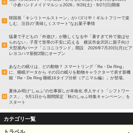
6
「小倉ハンドメイドマルシェ2026」9/26(土)・9/27(日)開催
韓国発「キシリトールストーン」がバズり中！ギルトフリーで楽
7
しむ、注目の“美味しくスマート”なお菓子事情
猛暑で子どもの「外遊び」が難しくなる中「暑すぎて外で遊ばせ
られない」子育て世帯の不安に応える 横浜市金沢区に親子向け
8
大型屋内パーク「ニコニコランド」開設 2026年7月20日(月)ビア
レヨコハマ新館2階にオープン
あなたの眠りは、どの動物？ スマートリング「Re・De Ring」
に、睡眠データから その日の眠りを動物キャラクターで表す新機
9
能「Re・De Ring 睡眠16タイプ分析（アニマル編）」が登場。
夏休み明け“しゅふ”の仕事探しが本格化 求人サイト「シフトワー
クス」、9月1日から期間限定「秋のしゅふ特集キャンペーン」を
10
スタート
カテゴリ一覧
トラベル