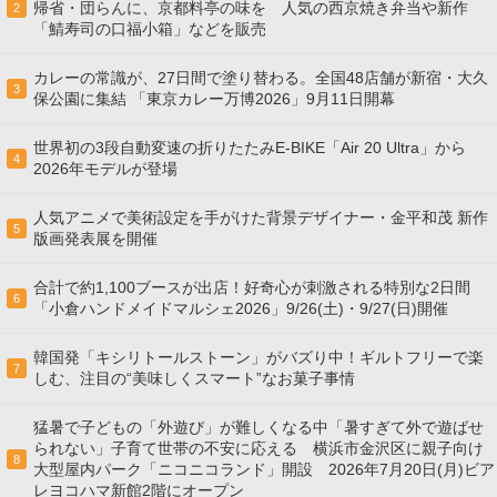
帰省・団らんに、京都料亭の味を 人気の西京焼き弁当や新作
2
「鯖寿司の口福小箱」などを販売
カレーの常識が、27日間で塗り替わる。全国48店舗が新宿・大久
3
保公園に集結 「東京カレー万博2026」9月11日開幕
世界初の3段自動変速の折りたたみE-BIKE「Air 20 Ultra」から
4
2026年モデルが登場
人気アニメで美術設定を手がけた背景デザイナー・金平和茂 新作
5
版画発表展を開催
合計で約1,100ブースが出店！好奇心が刺激される特別な2日間
6
「小倉ハンドメイドマルシェ2026」9/26(土)・9/27(日)開催
韓国発「キシリトールストーン」がバズり中！ギルトフリーで楽
7
しむ、注目の“美味しくスマート”なお菓子事情
猛暑で子どもの「外遊び」が難しくなる中「暑すぎて外で遊ばせ
られない」子育て世帯の不安に応える 横浜市金沢区に親子向け
8
大型屋内パーク「ニコニコランド」開設 2026年7月20日(月)ビア
レヨコハマ新館2階にオープン