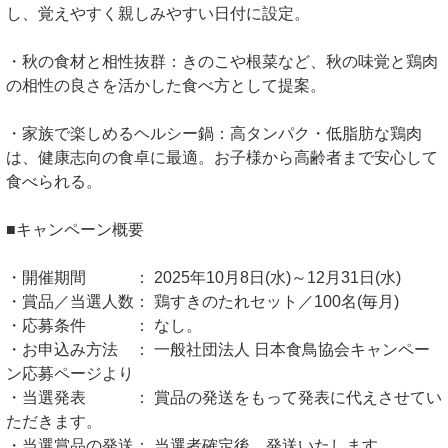
し、覚えやすく親しみやすい日付に設定。
・秋の食材と相性抜群：きのこや根菜など、秋の味覚と鶏肉
の相性の良さを活かした食べ方として提案。
・家族で楽しめるヘルシー鍋：高タンパク・低脂肪な鶏肉
は、健康志向の食卓に最適。お子様から高齢者まで安心して
食べられる。
■キャンペーン概要
・開催期間 ： 2025年10月8日(水)～12月31日(水)
・賞品／当選人数： 鶏すきのたれセット／100名(毎月)
・応募条件 ： なし。
・お申込み方法 ： 一般社団法人 日本食鳥協会キャンペー
ン応募ページより
・当選発表 ： 賞品の発送をもって発表に代えさせてい
ただきます。
・当選賞品の発送： 当選者確定後、発送いたします。