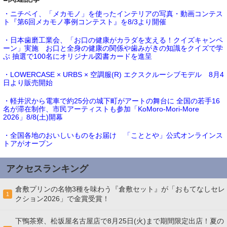
・ニチベイ、「メカモノ」を使ったインテリアの写真・動画コンテス
ト『第6回メカモノ事例コンテスト』を8/3より開催
・日本歯磨工業会、「お口の健康がカラダを支える！クイズキャンペ
ーン」実施 お口と全身の健康の関係や歯みがきの知識をクイズで学
ぶ 抽選で100名にオリジナル図書カードを進呈
・LOWERCASE × URBS × 空調服(R) エクスクルーシブモデル 8月4
日より販売開始
・軽井沢から電車で約25分の城下町がアートの舞台に 全国の若手16
名が滞在制作、市民アーティストも参加「KoMoro-Mori-More
2026」8/8(土)開幕
・全国各地のおいしいものをお届け 「こととや」公式オンラインス
トアがオープン
アクセスランキング
倉敷プリンの名物3種を味わう『倉敷セット』が「おもてなしセレ
1
クション2026」で金賞受賞！
下鴨茶寮、松坂屋名古屋店で8月25日(火)まで期間限定出店！夏の