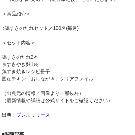
＜賞品紹介＞
○鶏すきのたれセット／100名(毎月)
＜セット内容＞
鶏すきのたれ2本
京すきやき麩1袋
鶏すき焼きレシピ冊子
国産チキン「おしながき」クリアファイル
（出典元の情報／画像より一部抜粋）
（最新情報や詳細は公式サイトをご確認ください）
出典：
プレスリリース
■関連記事