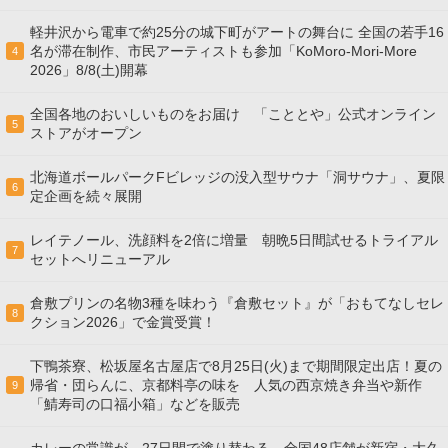
軽井沢から電車で約25分の城下町がアートの舞台に 全国の若手16
名が滞在制作、市民アーティストも参加「KoMoro-Mori-More
4
2026」8/8(土)開幕
全国各地のおいしいものをお届け 「こととや」公式オンライン
5
ストアがオープン
北海道ボールパークFビレッジの没入型サウナ「洞サウナ」、夏限
6
定企画を続々展開
レイテノール、洗顔料を2倍に増量 朝晩5日間試せるトライアル
7
セットへリニューアル
倉敷プリンの名物3種を味わう『倉敷セット』が「おもてなしセレ
8
クション2026」で金賞受賞！
下鴨茶寮、松坂屋名古屋店で8月25日(火)まで期間限定出店！夏の
帰省・団らんに、京都料亭の味を 人気の西京焼き弁当や新作
9
「鯖寿司の口福小箱」などを販売
カレーの常識が、27日間で塗り替わる。全国48店舗が新宿・大久