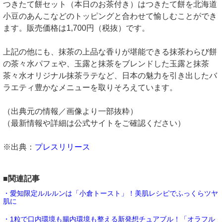
つきたて餅セット（本日のお茶付き）はつきたて餅を北海道
小豆のあんこなどのトッピングと合わせて愉しむことができ
ます。販売価格は1,700円（税抜）です。
上記の他にも、抹茶の上品な香りが堪能できる抹茶わらび餅
の茶々水パフェや、玉露と抹茶をブレンドした玉露と抹茶
茶々水オリジナル抹茶ラテなど、日本の魅力を引き出したバ
ラエティ豊かなメニューを取りそろえています。
（出典元の情報／画像より一部抜粋）
（最新情報や詳細は公式サイトをご確認ください）
※出典：
プレスリリース
■関連記事
・愛知限定ルルルンは「小倉トースト」！美肌レシピでふっくらツヤ
肌に
・1粒で口内環境も腸内環境も整える新発想チュアブル！「オラフル