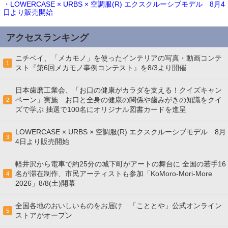
・LOWERCASE × URBS × 空調服(R) エクスクルーシブモデル 8月4
日より販売開始
アクセスランキング
ニチベイ、「メカモノ」を使ったインテリアの写真・動画コンテ
1
スト『第6回メカモノ事例コンテスト』を8/3より開催
日本歯磨工業会、「お口の健康がカラダを支える！クイズキャン
ペーン」実施 お口と全身の健康の関係や歯みがきの知識をクイ
2
ズで学ぶ 抽選で100名にオリジナル図書カードを進呈
LOWERCASE × URBS × 空調服(R) エクスクルーシブモデル 8月
3
4日より販売開始
軽井沢から電車で約25分の城下町がアートの舞台に 全国の若手16
名が滞在制作、市民アーティストも参加「KoMoro-Mori-More
4
2026」8/8(土)開幕
全国各地のおいしいものをお届け 「こととや」公式オンライン
5
ストアがオープン