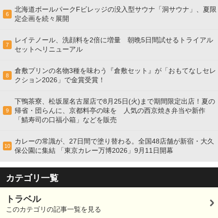
北海道ボールパークFビレッジの没入型サウナ「洞サウナ」、夏限
6
定企画を続々展開
レイテノール、洗顔料を2倍に増量 朝晩5日間試せるトライアル
7
セットへリニューアル
倉敷プリンの名物3種を味わう『倉敷セット』が「おもてなしセレ
8
クション2026」で金賞受賞！
下鴨茶寮、松坂屋名古屋店で8月25日(火)まで期間限定出店！夏の
帰省・団らんに、京都料亭の味を 人気の西京焼き弁当や新作
9
「鯖寿司の口福小箱」などを販売
カレーの常識が、27日間で塗り替わる。全国48店舗が新宿・大久
10
保公園に集結 「東京カレー万博2026」9月11日開幕
カテゴリ一覧
トラベル
このカテゴリの記事一覧を見る