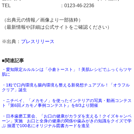
TEL ：0123-46-2236
（出典元の情報／画像より一部抜粋）
（最新情報や詳細は公式サイトをご確認ください）
※出典：
プレスリリース
■関連記事
・愛知限定ルルルンは「小倉トースト」！美肌レシピでふっくらツヤ
肌に
・1粒で口内環境も腸内環境も整える新発想チュアブル！「オラフル
クリア」誕生
・ニチベイ、「メカモノ」を使ったインテリアの写真・動画コンテス
ト『第6回メカモノ事例コンテスト』を8/3より開催
・日本歯磨工業会、「お口の健康がカラダを支える！クイズキャンペ
ーン」実施 お口と全身の健康の関係や歯みがきの知識をクイズで学
ぶ 抽選で100名にオリジナル図書カードを進呈