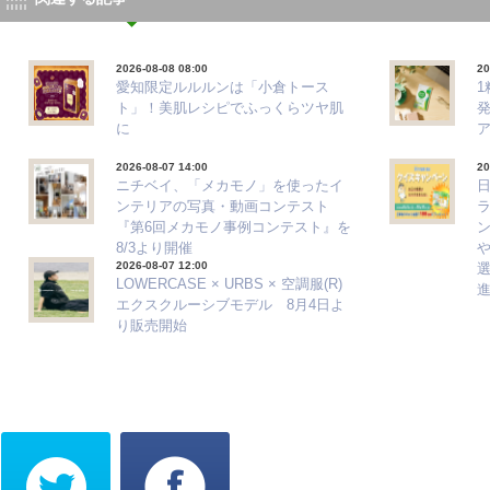
2026-08-08 08:00
20
愛知限定ルルルンは「小倉トース
ト」！美肌レシピでふっくらツヤ肌
に
2026-08-07 14:00
20
ニチベイ、「メカモノ」を使ったイ
ンテリアの写真・動画コンテスト
『第6回メカモノ事例コンテスト』を
8/3より開催
2026-08-07 12:00
選
LOWERCASE × URBS × 空調服(R)
エクスクルーシブモデル 8月4日よ
り販売開始