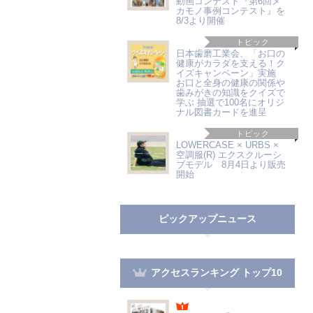
動画コンテスト『第6回メ
カモノ事例コンテスト』を
8/3より開催
トピック
日本歯磨工業会、「お口の
健康がカラダを支える！ク
イズキャンペーン」実施
お口と全身の健康の関係や
歯みがきの知識をクイズで
学ぶ 抽選で100名にオリジ
ナル図書カードを進呈
トピック
LOWERCASE × URBS ×
空調服(R) エクスクルーシ
ブモデル 8月4日より販売
開始
ピックアップニュース
アクセスランキング トップ10