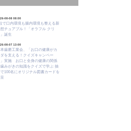
26-08-08 08:00
1粒で口内環境も腸内環境も整える新
発想チュアブル！「オラフル クリ
ア」誕生
26-08-07 13:00
日本歯磨工業会、「お口の健康がカ
ラダを支える！クイズキャンペー
ン」実施 お口と全身の健康の関係
や歯みがきの知識をクイズで学ぶ 抽
で100名にオリジナル図書カードを
進呈