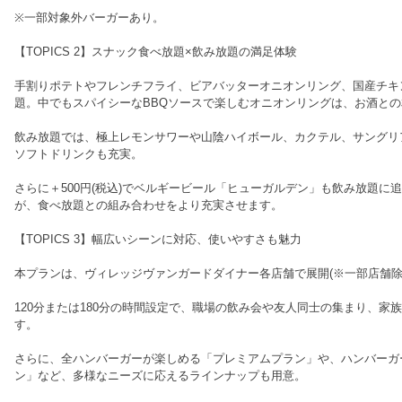
※一部対象外バーガーあり。
【TOPICS 2】スナック食べ放題×飲み放題の満足体験
手割りポテトやフレンチフライ、ビアバッターオニオンリング、国産チキ
題。中でもスパイシーなBBQソースで楽しむオニオンリングは、お酒と
飲み放題では、極上レモンサワーや山陰ハイボール、カクテル、サングリ
ソフトドリンクも充実。
さらに＋500円(税込)でベルギービール「ヒューガルデン」も飲み放題に
が、食べ放題との組み合わせをより充実させます。
【TOPICS 3】幅広いシーンに対応、使いやすさも魅力
本プランは、ヴィレッジヴァンガードダイナー各店舗で展開(※一部店舗除
120分または180分の時間設定で、職場の飲み会や友人同士の集まり、家
す。
さらに、全ハンバーガーが楽しめる「プレミアムプラン」や、ハンバーガ
ン」など、多様なニーズに応えるラインナップも用意。