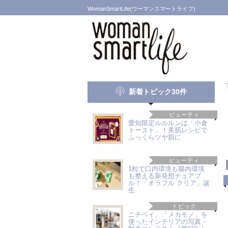
WomanSmartLife(ウーマンスマートライフ)
新着トピック30件
ビューティ
愛知限定ルルルンは「小倉
トースト」！美肌レシピで
ふっくらツヤ肌に
ビューティ
1粒で口内環境も腸内環境
も整える新発想チュアブ
ル！「オラフル クリア」誕
生
トピック
ニチベイ、「メカモノ」を
使ったインテリアの写真・