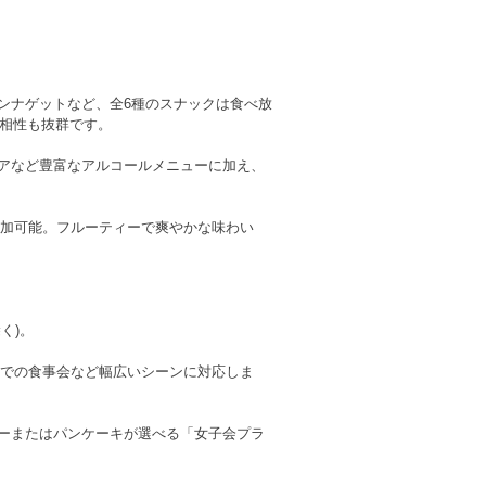
ンナゲットなど、全6種のスナックは食べ放
の相性も抜群です。
アなど豊富なアルコールメニューに加え、
追加可能。フルーティーで爽やかな味わい
く)。
族での食事会など幅広いシーンに対応しま
ーまたはパンケーキが選べる「女子会プラ