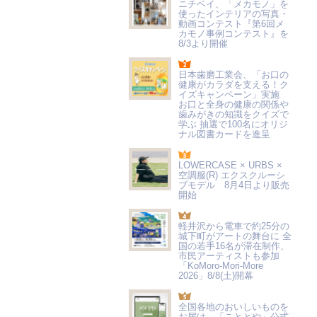
ニチベイ、「メカモノ」を
使ったインテリアの写真・
動画コンテスト『第6回メ
カモノ事例コンテスト』を
8/3より開催
日本歯磨工業会、「お口の
健康がカラダを支える！ク
イズキャンペーン」実施
お口と全身の健康の関係や
歯みがきの知識をクイズで
学ぶ 抽選で100名にオリジ
ナル図書カードを進呈
LOWERCASE × URBS ×
空調服(R) エクスクルーシ
ブモデル 8月4日より販売
開始
軽井沢から電車で約25分の
城下町がアートの舞台に 全
国の若手16名が滞在制作、
市民アーティストも参加
「KoMoro-Mori-More
2026」8/8(土)開幕
全国各地のおいしいものを
お届け 「こととや」公式